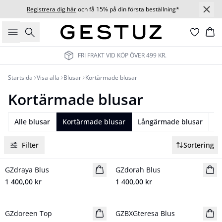
Registrera dig här
och få 15% på din första beställning*
Sök
Ko
FRI FRAKT VID KÖP ÖVER 499 KR.
Startsida
Visa alla
Blusar
Kortärmade blusar
Kortärmade blusar
Alle blusar
Kortärmade blusar
Långärmade blusar
Fe
Filter
Sortering
GZdraya Blus
Nyhet
GZdorah Blus
Nyhet
1 400,00 kr
1 400,00 kr
- 30%
GZdoreen Top
GZBXGteresa Blus
BARBIE&GESTUZ