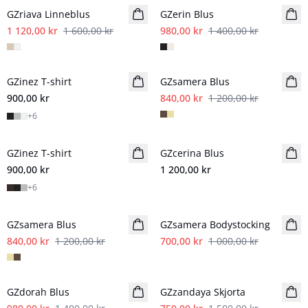
GZriava Linneblus
GZerin Blus
1 120,00 kr
1 600,00 kr
980,00 kr
1 400,00 kr
- 30%
GZinez T-shirt
GZsamera Blus
900,00 kr
840,00 kr
1 200,00 kr
+
6
GZinez T-shirt
GZcerina Blus
Nyhet
900,00 kr
1 200,00 kr
+
6
- 30%
- 30%
GZsamera Blus
GZsamera Bodystocking
840,00 kr
1 200,00 kr
700,00 kr
1 000,00 kr
- 30%
- 50%
GZdorah Blus
GZzandaya Skjorta