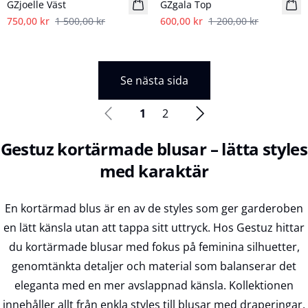
GZjoelle Väst
GZgala Top
750,00 kr
1 500,00 kr
600,00 kr
1 200,00 kr
Se nästa sida
1
2
Gestuz kortärmade blusar – lätta styles
med karaktär
En kortärmad blus är en av de styles som ger garderoben
en lätt känsla utan att tappa sitt uttryck. Hos Gestuz hittar
du kortärmade blusar med fokus på feminina silhuetter,
genomtänkta detaljer och material som balanserar det
eleganta med en mer avslappnad känsla. Kollektionen
innehåller allt från enkla styles till blusar med draperingar,