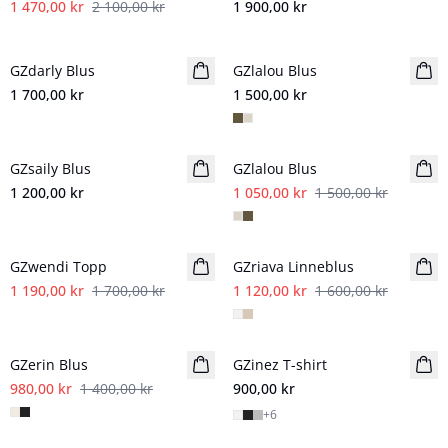
1 470,00 kr
2 100,00 kr
1 900,00 kr
GZdarly Blus
Nyhet
GZlalou Blus
Nyhet
1 700,00 kr
1 500,00 kr
- 30%
GZsaily Blus
Nyhet
GZlalou Blus
1 200,00 kr
1 050,00 kr
1 500,00 kr
- 30%
- 30%
GZwendi Topp
GZriava Linneblus
1 190,00 kr
1 700,00 kr
1 120,00 kr
1 600,00 kr
- 30%
GZerin Blus
GZinez T-shirt
980,00 kr
1 400,00 kr
900,00 kr
+
6
- 30%
- 30%