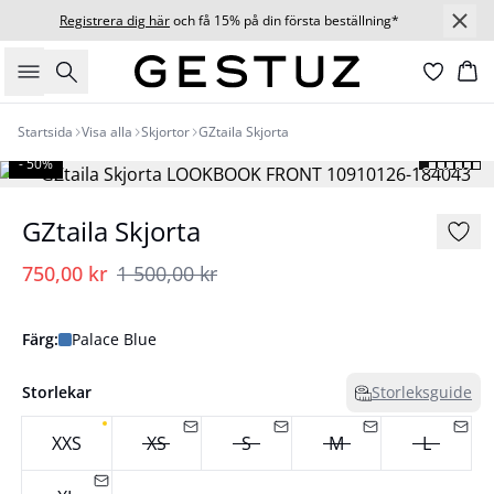
Registrera dig här
och få 15% på din första beställning*
Sök
Ko
Startsida
Visa alla
Skjortor
GZtaila Skjorta
- 50%
GZtaila Skjorta
750,00 kr
1 500,00 kr
Färg:
Palace Blue
Storlekar
Storleksguide
XXS
XS
S
M
L