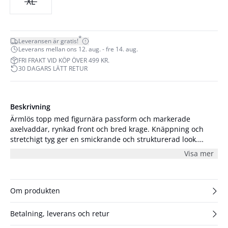
XL
*
Leveransen är gratis!
Leverans mellan ons 12. aug. - fre 14. aug.
FRI FRAKT VID KÖP ÖVER 499 KR.
30 DAGARS LÄTT RETUR
Beskrivning
Ärmlös topp med figurnära passform och markerade
axelvaddar, rynkad front och bred krage. Knäppning och
stretchigt tyg ger en smickrande och strukturerad look.
Modellen är 176 cm lång och har på sig storlek S/36.
Visa mer
Om produkten
Betalning, leverans och retur