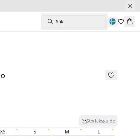
Sök
Korg
177 cm • S/36
Nyhet
lo
Storleksguide
XS
S
M
L