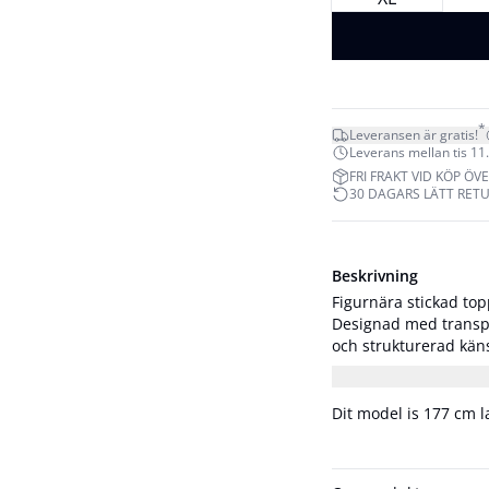
*
Leveransen är gratis!
Leverans mellan tis 11. 
FRI FRAKT VID KÖP ÖVE
30 DAGARS LÄTT RET
Beskrivning
Figurnära stickad to
Designad med transpa
och strukturerad känsla. Modellen är 176 cm lång och har på 
S/36.
Dit model is 177 cm 