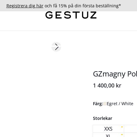
Registrera dig här
och få 15% på din första beställning*
Next slide
177 cm • S/36
Nyhet
GZmagny Po
1 400,00 kr
Färg:
Egret / White
Storlekar
XXS
XL