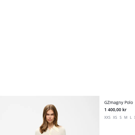
GZmagny Polo
Nyhet
1 400,00 kr
XXS
XS
S
M
L