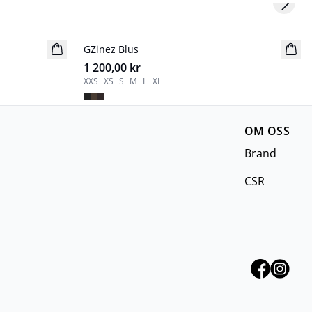
Next s
GZinez Blus
Nyhet
1 200,00 kr
XXS
XS
S
M
L
XL
OM OSS
Brand
CSR