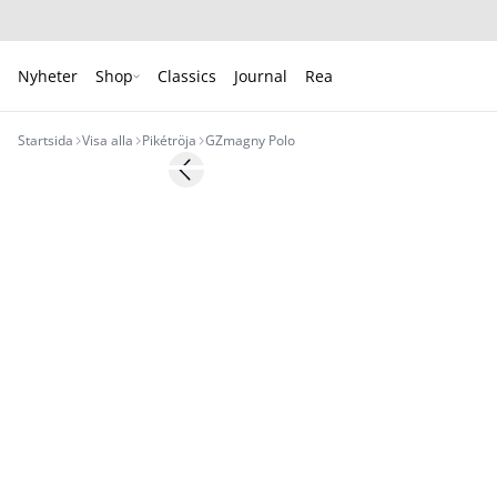
Nyheter
Shop
Classics
Journal
Rea
Startsida
Visa alla
Pikétröja
GZmagny Polo
Previous slide
Nyhet