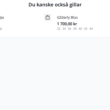
Du kanske också gillar
öja
GZdarly Blus
Nyhet
1 700,00 kr
XL
32
34
36
38
40
42
44