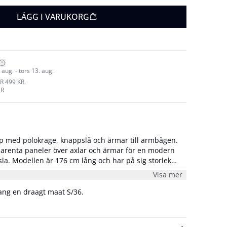
LÄGG I VARUKORG
aug. - tors 13. aug.
R 499 KR.
UR
pp med polokrage, knappslå och ärmar till armbågen.
renta paneler över axlar och ärmar för en modern
sig storlek
Visa mer
lang en draagt maat S/36.