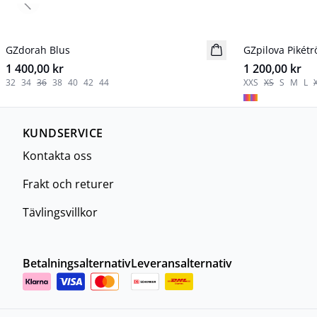
Previous slide
GZdorah Blus
Nyhet
GZpilova Pikétr
Nyhet
1 400,00 kr
1 200,00 kr
32
34
36
38
40
42
44
XXS
XS
S
M
L
KUNDSERVICE
Kontakta oss
Frakt och returer
Tävlingsvillkor
Betalningsalternativ
Leveransalternativ