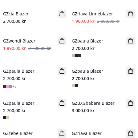
- 30%
GZcia Blazer
Nyhet
GZriava Linneblazer
2 700,00 kr
1 960,00 kr
2 800,00 kr
- 30%
GZwendi Blazer
GZpaula Blazer
Nyhet
1 890,00 kr
2 700,00 kr
2 700,00 kr
GZpaula Blazer
GZpaula Blazer
Nyhet
2 700,00 kr
2 700,00 kr
+
2
GZpaula Blazer
Nyhet
GZBXGbabara Blazer
BARBIE&GESTUZ
2 700,00 kr
3 000,00 kr
- 30%
- 30%
GZzebe Blazer
GZriava Blazer