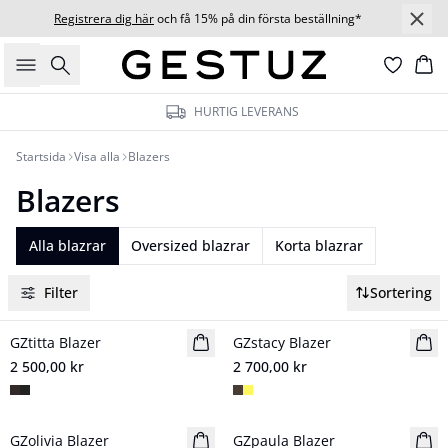
Registrera dig här
och få 15% på din första beställning*
Sök
Ko
HURTIG LEVERANS
Startsida
Visa alla
Blazers
Blazers
Alla blazrar
Oversized blazrar
Korta blazrar
Filter
Sortering
GZtitta Blazer
Nyhet
GZstacy Blazer
Nyhet
2 500,00 kr
2 700,00 kr
GZolivia Blazer
Nyhet
GZpaula Blazer
Nyhet