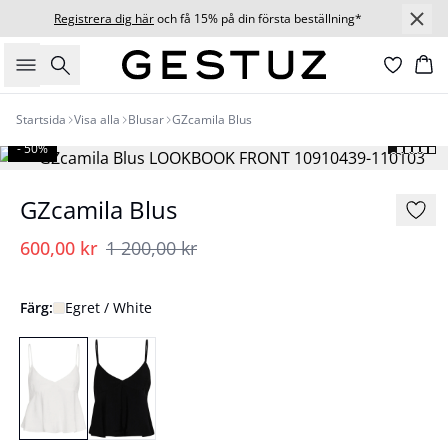
Registrera dig här
och få 15% på din första beställning*
Sök
Ko
Startsida
Visa alla
Blusar
GZcamila Blus
- 50%
GZcamila Blus
600,00 kr
1 200,00 kr
Färg:
Egret / White