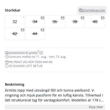
Storlekar
Storleksguide
32
34
36
38
40
42
44
*
Leveransen är gratis!
Leverans mellan tis 11. aug. - tors 13. aug.
FRI FRAKT VID KÖP ÖVER 499 KR.
30 DAGARS LÄTT RETUR
Beskrivning
Ärmlös topp med utsvängd fåll och tunna axelband. V-
ringning och mjuk passform för en luftig känsla. Tillverkad i
lätt strukturerat tyg för vardagskomfort. Modellen är 178 cm
lång och har på sig storlek S/36.
Visa mer