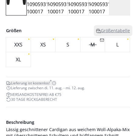
Größen
Größentabelle
XXS
XS
S
M
L
XL
*
Lieferung ist kostenlos!
Lieferung zwischen di. 11. aug. - mi. 12. aug.
VERSANDKOSTENFREI AB €75
30 TAGE RÜCKGABERECHT
Beschreibung
Lässig geschnittener Cardigan aus weichem Woll-Alpaka-Mix
mit überschnittenen Schultern und hüftlangem Schnitt.