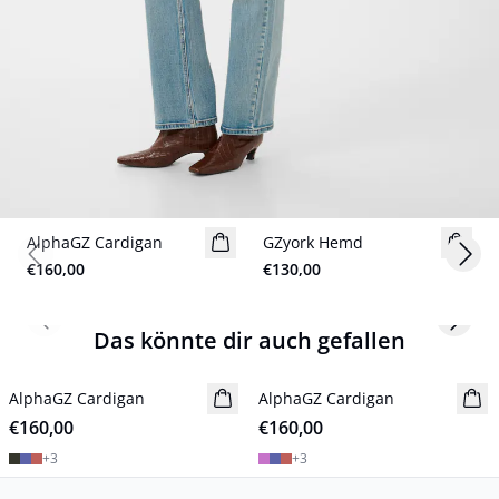
AlphaGZ Cardigan
GZyork Hemd
Neuheiten
Previous slide
Next
€160,00
€130,00
Previous slide
Next s
Das könnte dir auch gefallen
AlphaGZ Cardigan
Neuheiten
AlphaGZ Cardigan
Neuheiten
€160,00
€160,00
+
3
+
3