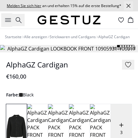
Melden Sie sich hier
an und erhalten 15% auf die erste Bestellung*
Suche
Wa
Startseite
Alle anzeigen
Strickwaren und Cardigans
AlphaGZ Cardigan
179 cm • S/36
AlphaGZ Cardigan
€160,00
Farbe:
Black
3