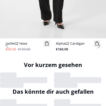
- 50%
JoelleGZ Hose
AlphaGZ Cardigan
Previous slide
Next
€69,50
€139,00
€160,00
Vor kurzem gesehen
Das könnte dir auch gefallen