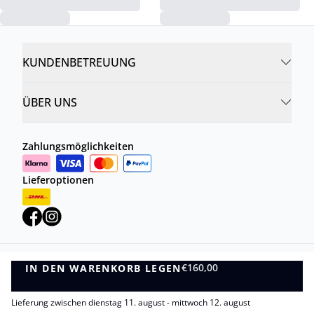
KUNDENBETREUUNG
ÜBER UNS
Zahlungsmöglichkeiten
Lieferoptionen
€160,00
IN DEN WARENKORB LEGEN
Datenschutzrichtlinie
Geschäftsbedingungen
IN DEN WARENKORB LEGEN
©
DK Company Online GmbH
2026
Lieferung zwischen dienstag 11. august - mittwoch 12. august