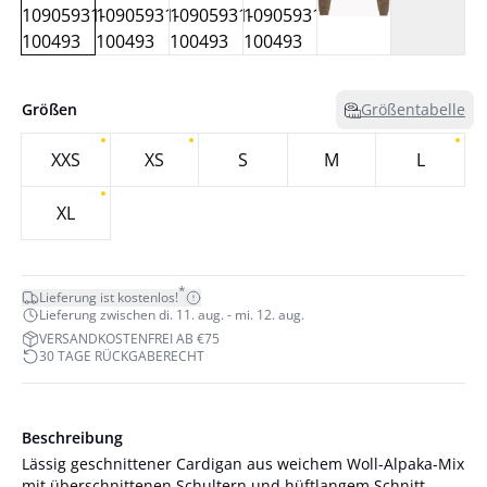
Größen
Größentabelle
XXS
XS
S
M
L
XL
*
Lieferung ist kostenlos!
Lieferung zwischen di. 11. aug. - mi. 12. aug.
VERSANDKOSTENFREI AB €75
30 TAGE RÜCKGABERECHT
Beschreibung
Lässig geschnittener Cardigan aus weichem Woll-Alpaka-Mix
mit überschnittenen Schultern und hüftlangem Schnitt.