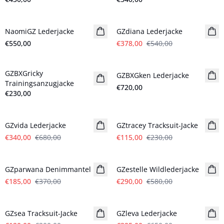
- 30%
NaomiGZ Lederjacke
Neuheiten
GZdiana Lederjacke
€550,00
€378,00
€540,00
GZBXGricky
BARBIE&GESTUZ
GZBXGken Lederjacke
BARBIE&GESTUZ
Trainingsanzugjacke
€720,00
€230,00
- 50%
- 50%
GZvida Lederjacke
GZtracey Tracksuit-Jacke
€340,00
€680,00
€115,00
€230,00
- 50%
- 50%
GZparwana Denimmantel
GZestelle Wildlederjacke
€185,00
€370,00
€290,00
€580,00
- 40%
- 50%
GZsea Tracksuit-Jacke
GZleva Lederjacke