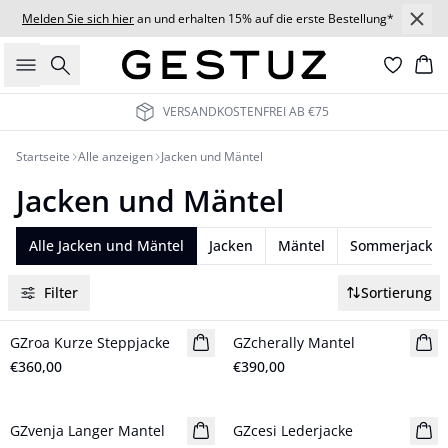
Melden Sie sich hier
an und erhalten 15% auf die erste Bestellung*
Suche
Wa
VERSANDKOSTENFREI AB €75
Startseite
Alle anzeigen
Jacken und Mäntel
Jacken und Mäntel
Alle Jacken und Mäntel
Jacken
Mäntel
Sommerjacke
Filter
Sortierung
GZroa Kurze Steppjacke
Neuheiten
GZcherally Mantel
Neuheiten
€360,00
€390,00
GZvenja Langer Mantel
Neuheiten
GZcesi Lederjacke
Neuheiten