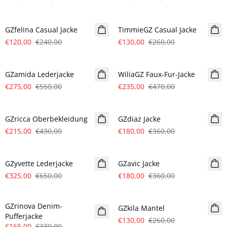
- 50%
- 50%
GZfelina Casual Jacke
TimmieGZ Casual Jacke
€120,00
€240,00
€130,00
€260,00
- 50%
- 50%
GZamida Lederjacke
WiliaGZ Faux-Fur-Jacke
€275,00
€550,00
€235,00
€470,00
- 50%
- 50%
GZricca Oberbekleidung
GZdiaz Jacke
€215,00
€430,00
€180,00
€360,00
- 50%
- 50%
GZyvette Lederjacke
GZavic Jacke
€325,00
€650,00
€180,00
€360,00
- 50%
- 50%
GZrinova Denim-
GZkila Mantel
Pufferjacke
€130,00
€260,00
€165,00
€330,00