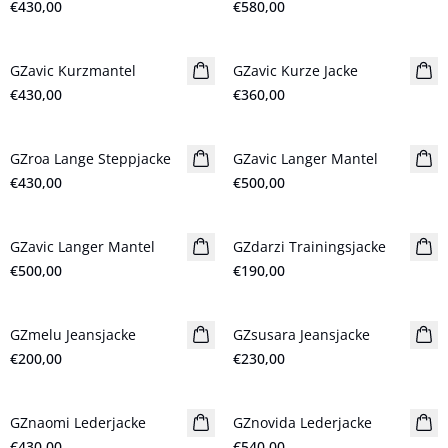
€430,00
€580,00
GZavic Kurzmantel
Neuheiten
GZavic Kurze Jacke
Neuheiten
€430,00
€360,00
GZroa Lange Steppjacke
Neuheiten
GZavic Langer Mantel
Neuheiten
€430,00
€500,00
GZavic Langer Mantel
Neuheiten
GZdarzi Trainingsjacke
Neuheiten
€500,00
€190,00
GZmelu Jeansjacke
Neuheiten
GZsusara Jeansjacke
Neuheiten
€200,00
€230,00
GZnaomi Lederjacke
Neuheiten
GZnovida Lederjacke
Neuheiten
€430,00
€540,00