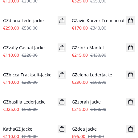
€120,00
€200,00
€325,00
€650,00
- 50%
- 50%
GZdiana Lederjacke
GZavic Kurzer Trenchcoat
€290,00
€580,00
€170,00
€340,00
- 50%
- 50%
GZvally Casual Jacke
GZzinka Mantel
€110,00
€220,00
€215,00
€430,00
- 50%
- 50%
GZbicca Tracksuit-Jacke
GZelena Lederjacke
€110,00
€220,00
€290,00
€580,00
- 50%
- 50%
GZbasilia Lederjacke
GZzorah Jacke
€325,00
€650,00
€215,00
€430,00
- 50%
- 50%
KathaGZ Jacke
GZdea Jacke
€110,00
€220,00
€95,00
€190,00