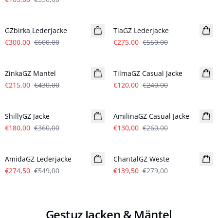
- 50%
- 50%
GZbirka Lederjacke
TiaGZ Lederjacke
€300,00
€600,00
€275,00
€550,00
- 50%
- 50%
ZinkaGZ Mantel
TilmaGZ Casual Jacke
€215,00
€430,00
€120,00
€240,00
- 50%
- 50%
ShillyGZ Jacke
AmilinaGZ Casual Jacke
€180,00
€360,00
€130,00
€260,00
- 50%
- 50%
AmidaGZ Lederjacke
ChantalGZ Weste
€274,50
€549,00
€139,50
€279,00
Gestuz Jacken & Mäntel