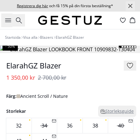
Registrera dig här
och få 15% på din första beställning*
Sök
Ko
Startsida
Visa alla
Blazers
ElarahGZ Blazer
- 50%
ElarahGZ Blazer
1 350,00 kr
2 700,00 kr
Färg:
Ancient Scroll / Nature
Storlekar
Storleksguide
32
34
36
38
40