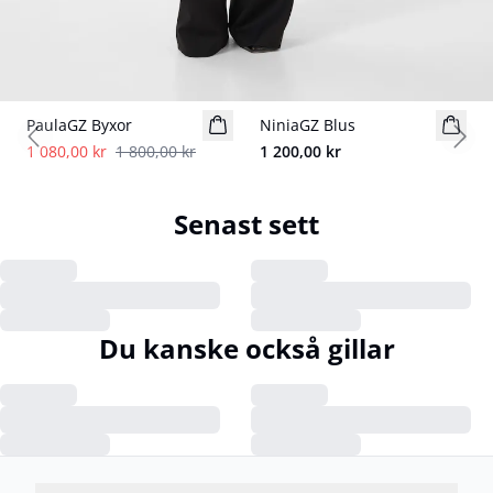
- 40%
PaulaGZ Byxor
NiniaGZ Blus
Previous slide
Next
1 080,00 kr
1 800,00 kr
1 200,00 kr
Senast sett
Du kanske också gillar