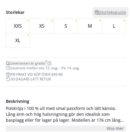
Storlekar
Storleksguide
XXS
XS
S
M
L
XL
*
Leveransen är gratis!
Leverans mellan ons 12. aug. - fre 14. aug.
FRI FRAKT VID KÖP ÖVER 499 KR.
30 DAGARS LÄTT RETUR
Beskrivning
Polotröja i 100 % ull med smal passform och lätt känsla.
Lång ärm och hög halsringning gör den idealisk som
basplagg eller för lager på lager. Modellen är 176 cm lång
och bär storlek S/36.
Visa mer