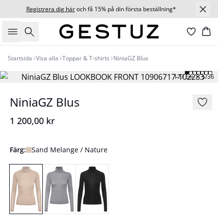
Registrera dig här
och få 15% på din första beställning*
Sök
Ko
Startsida
Visa alla
Toppar & T-shirts
NiniaGZ Blus
177 cm • S/36
NiniaGZ Blus
1 200,00 kr
Färg:
Sand Melange / Nature