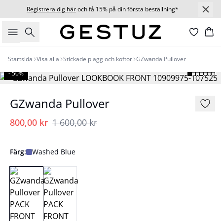
Registrera dig här
och få 15% på din första beställning*
Sök
Ko
Startsida
Visa alla
Stickade plagg och koftor
GZwanda Pullover
- 50%
GZwanda Pullover
800,00 kr
1 600,00 kr
Färg:
Washed Blue