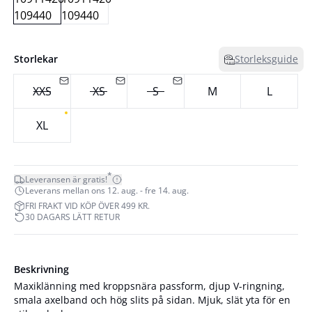
Storlekar
Storleksguide
XXS
XS
S
M
L
XL
*
Leveransen är gratis!
Leverans mellan ons 12. aug. - fre 14. aug.
FRI FRAKT VID KÖP ÖVER 499 KR.
30 DAGARS LÄTT RETUR
Beskrivning
Maxiklänning med kroppsnära passform, djup V-ringning,
smala axelband och hög slits på sidan. Mjuk, slät yta för en