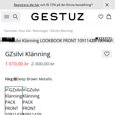
Registrera dig här
och få 15% på din första beställning*
Sök
Ko
Startsida
Visa alla
Klänningar
GZsilvi Klänning
- 30%
179 cm • S/36
GZsilvi Klänning
1 610,00 kr
2 300,00 kr
Färg:
Deep Brown Metallic