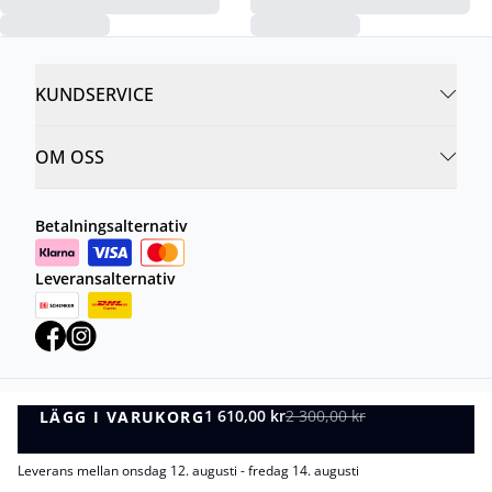
KUNDSERVICE
OM OSS
Betalningsalternativ
Leveransalternativ
1 610,00 kr
2 300,00 kr
LÄGG I VARUKORG
Integritetspolicy
Villkor
LÄGG I VARUKORG
©
DK Company Online AB
2026
Leverans mellan onsdag 12. augusti - fredag 14. augusti