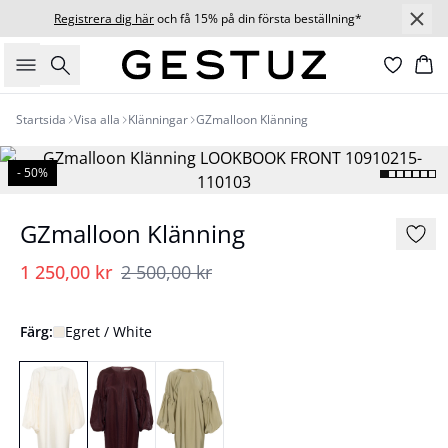
Registrera dig här
och få 15% på din första beställning*
Sök
Ko
Startsida
Visa alla
Klänningar
GZmalloon Klänning
- 50%
GZmalloon Klänning
1 250,00 kr
2 500,00 kr
Färg:
Egret / White