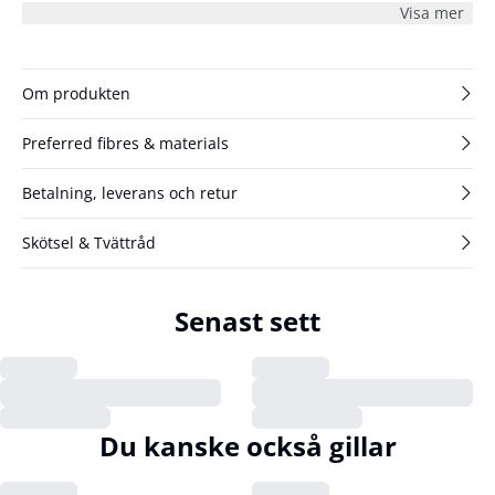
uppklädda tillfällen. Modellen är 180 cm lång och har på sig
Visa mer
storlek S/36.
Om produkten
Preferred fibres & materials
Betalning, leverans och retur
Skötsel & Tvättråd
Senast sett
Du kanske också gillar