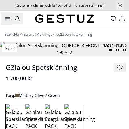
Registrera dig här
och få 15% på din första beställning*
Sök
Ko
Startsida
Visa alla
Klänningar
GZlalou Spetsklänning
177 cm • S/36
Nyhet
GZlalou Spetsklänning
1 700,00 kr
Färg:
Military Olive / Green