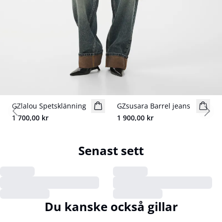
GZlalou Spetsklänning
Nyhet
GZsusara Barrel jeans
Nyhet
Previous slide
Next
1 700,00 kr
1 900,00 kr
Senast sett
Du kanske också gillar