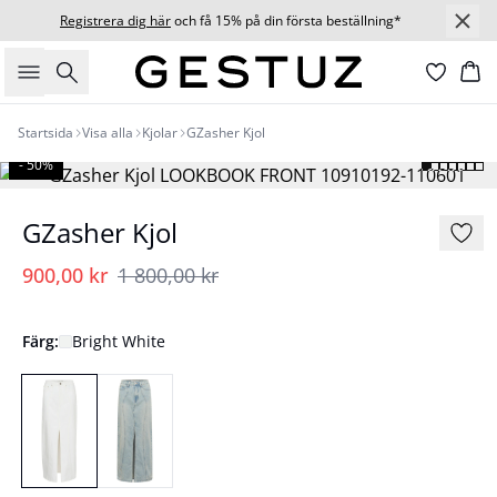
Registrera dig här
och få 15% på din första beställning*
Sök
Ko
Startsida
Visa alla
Kjolar
GZasher Kjol
- 50%
GZasher Kjol
900,00 kr
1 800,00 kr
Färg:
Bright White