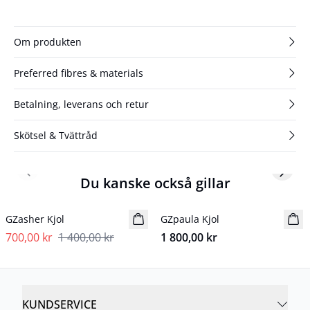
Om produkten
Preferred fibres & materials
Betalning, leverans och retur
Skötsel & Tvättråd
Previous slide
Next s
Du kanske också gillar
- 50%
GZasher Kjol
GZpaula Kjol
Nyhet
700,00 kr
1 400,00 kr
1 800,00 kr
KUNDSERVICE