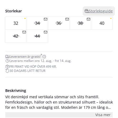
Storlekar
Storleksguide
32
34
36
38
40
42
44
*
Leveransen är gratis!
Leverans mellan ons 12. aug. - fre 14. aug.
FRI FRAKT VID KÖP ÖVER 499 KR.
30 DAGARS LÄTT RETUR
Beskrivning
Vit denimkjol med vertikala sömmar och slits framtill.
Femficksdesign, hällor och en strukturerad silhuett – idealisk
för en fräsch och vardaglig stil. Modellen är 179 cm lång och
har på sig storlek S/36.
Visa mer