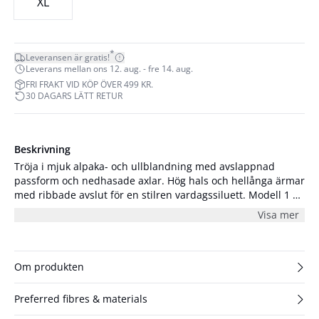
XL
*
Leveransen är gratis!
Leverans mellan ons 12. aug. - fre 14. aug.
FRI FRAKT VID KÖP ÖVER 499 KR.
30 DAGARS LÄTT RETUR
Beskrivning
Tröja i mjuk alpaka- och ullblandning med avslappnad
passform och nedhasade axlar. Hög hals och hellånga ärmar
med ribbade avslut för en stilren vardagssiluett. Modell 1 är
178 cm lång och bär storlek XL/42. Modell 2 är 180 cm lång
Visa mer
och bär storlek S/36.
Om produkten
Preferred fibres & materials