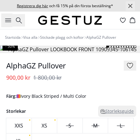
Registrera dig här
och få 15% på din första beställning*
Sök
Ko
Startsida
Visa alla
Stickade plagg och koftor
AlphaGZ Pullover
- 50%
AlphaGZ Pullover
900,00 kr
1 800,00 kr
Färg:
Ivory Black Striped / Multi Color
Storlekar
Storleksguide
XXS
XS
S
M
L