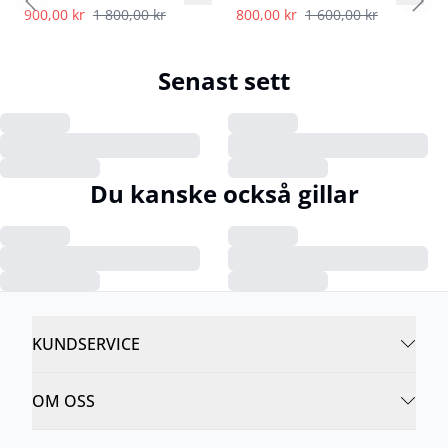
Previous slide
Next
900,00 kr
1 800,00 kr
800,00 kr
1 600,00 kr
Senast sett
Du kanske också gillar
KUNDSERVICE
OM OSS