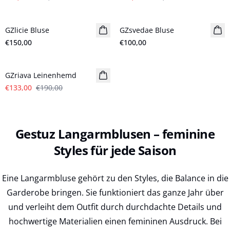
GZlicie Bluse
Neuheiten
GZsvedae Bluse
Neuheiten
€150,00
€100,00
- 30%
GZriava Leinenhemd
€133,00
€190,00
Gestuz Langarmblusen – feminine
Styles für jede Saison
Eine Langarmbluse gehört zu den Styles, die Balance in die
Garderobe bringen. Sie funktioniert das ganze Jahr über
und verleiht dem Outfit durch durchdachte Details und
hochwertige Materialien einen femininen Ausdruck. Bei