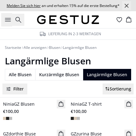
Melden Sie sich hier
an und erhalten 15% auf die erste Bestellung*
Suche
Wa
LIEFERUNG IN 2-3 WERKTAGEN
Startseite
Alle anzeigen
Blusen
Langärmlige Blusen
Langärmlige Blusen
Alle Blusen
Kurzärmlige Blusen
Langärmlige Blusen
Filter
Sortierung
NiniaGZ Blusen
NiniaGZ T-shirt
€100,00
€100,00
- 50%
- 50%
GZdorthie Bluse
GZzurina Bluse