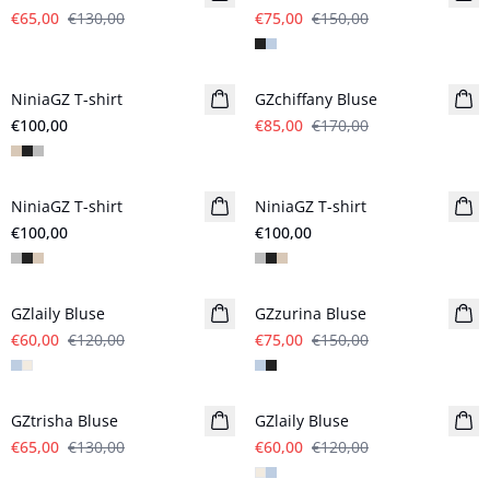
€65,00
€130,00
€75,00
€150,00
- 50%
NiniaGZ T-shirt
GZchiffany Bluse
€100,00
€85,00
€170,00
NiniaGZ T-shirt
NiniaGZ T-shirt
Neuheiten
€100,00
€100,00
- 50%
- 50%
GZlaily Bluse
GZzurina Bluse
€60,00
€120,00
€75,00
€150,00
- 50%
- 50%
GZtrisha Bluse
GZlaily Bluse
€65,00
€130,00
€60,00
€120,00
- 50%
- 50%