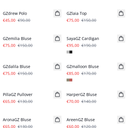
- 50%
- 50%
GZdrew Polo
GZlaia Top
€45,00
€90,00
€75,00
€150,00
- 50%
- 50%
GZemilia Bluse
SayaGZ Cardigan
€75,00
€150,00
€95,00
€190,00
- 50%
- 50%
GZdalila Bluse
GZmalloon Bluse
€75,00
€150,00
€85,00
€170,00
- 50%
- 50%
PillaGZ Pullover
HarperGZ Bluse
€65,00
€130,00
€70,00
€140,00
- 50%
- 50%
AronaGZ Bluse
AreenGZ Bluse
€65,00
€130,00
€60,00
€120,00