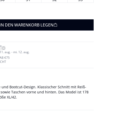
IN DEN WARENKORB LEGEN
*
1. aug. - mi. 12. aug.
AB €75
ECHT
e und Bootcut-Design. Klassischer Schnitt mit Reiß-
Taschen vorne und hinten. Das Model ist 178
öße XL/42.