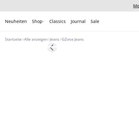
Me
Neuheiten
Shop
Classics
Journal
Sale
Startseite
Alle anzeigen
Jeans
GZviva Jeans
- 50%
Previous slide