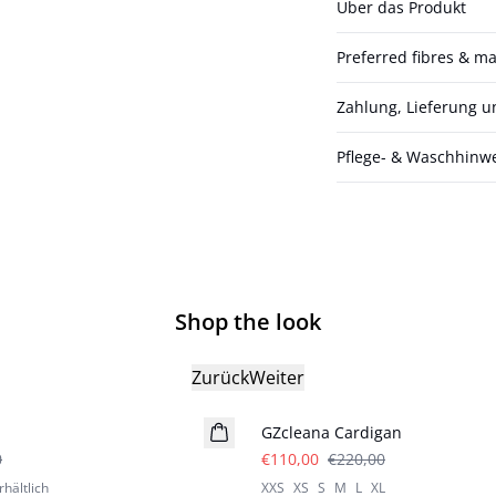
Über das Produkt
Preferred fibres & ma
Zahlung, Lieferung 
Pflege- & Waschhinw
Shop the look
Zurück
Weiter
- 50%
GZcleana Cardigan
0
€110,00
€220,00
rhältlich
XXS
XS
S
M
L
XL