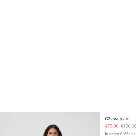
- 50%
GZviva Jeans
€75,00
€150,0
In vielen Größen e