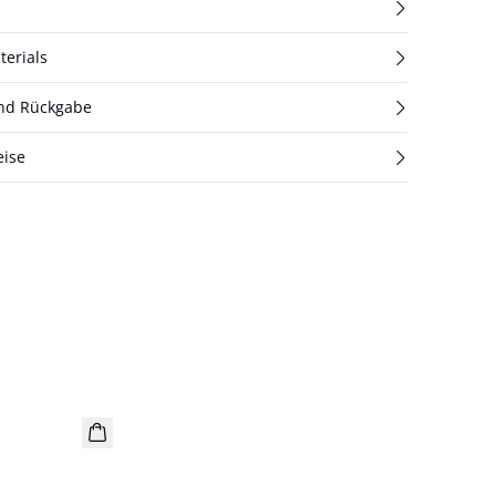
terials
und Rückgabe
eise