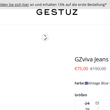
lden Sie sich hier
an und erhalten 15% auf die erste Bestellung*
- 50%
Next slide
GZviva Jeans
€75,00
€150,00
Farbe:
Vintage Blue
Größen
24
29