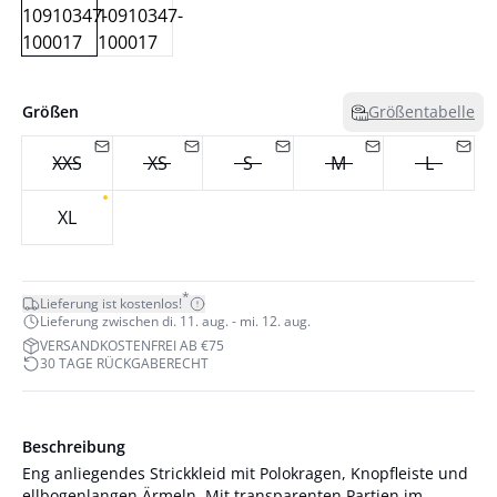
Größen
Größentabelle
XXS
XS
S
M
L
XL
*
Lieferung ist kostenlos!
Lieferung zwischen di. 11. aug. - mi. 12. aug.
VERSANDKOSTENFREI AB €75
30 TAGE RÜCKGABERECHT
Beschreibung
Eng anliegendes Strickkleid mit Polokragen, Knopfleiste und
ellbogenlangen Ärmeln. Mit transparenten Partien im