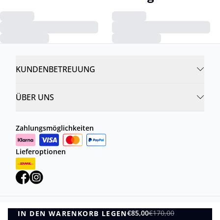
KUNDENBETREUUNG
ÜBER UNS
Zahlungsmöglichkeiten
Lieferoptionen
€85,00
€170,00
IN DEN WARENKORB LEGEN
Datenschutzrichtlinie
Geschäftsbedingungen
IN DEN WARENKORB LEGEN