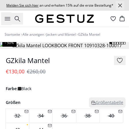
Melden Sie sich hier
an und erhalten 15% auf die erste Bestellung*
Suche
Wa
Startseite
Alle anzeigen
Jacken und Mäntel
GZkila Mantel
- 50%
GZkila Mantel
€130,00
€260,00
Farbe:
Black
Größen
Größentabelle
32
34
36
38
40