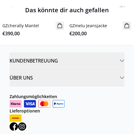
Previous slide
Next s
Das könnte dir auch gefallen
GZcherally Mantel
Neuheiten
GZmelu Jeansjacke
Neuheiten
€390,00
€200,00
KUNDENBETREUUNG
ÜBER UNS
Zahlungsmöglichkeiten
Lieferoptionen