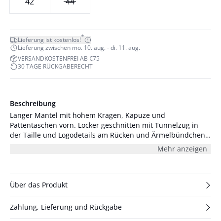
42
44
*
Lieferung ist kostenlos!
Lieferung zwischen mo. 10. aug. - di. 11. aug.
VERSANDKOSTENFREI AB €75
30 TAGE RÜCKGABERECHT
Beschreibung
Langer Mantel mit hohem Kragen, Kapuze und
Pattentaschen vorn. Locker geschnitten mit Tunnelzug in
der Taille und Logodetails am Rücken und Ärmelbündchen
für einen funktionalen, modernen Look. Das Model ist 178
Mehr anzeigen
cm groß und trägt Größe S/36.
Über das Produkt
Zahlung, Lieferung und Rückgabe