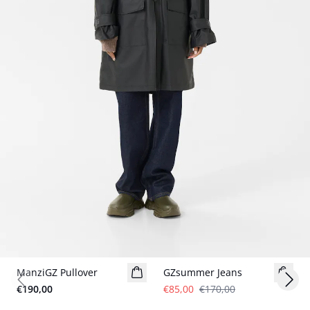
- 50%
ManziGZ Pullover
GZsummer Jeans
Previous slide
Next
€190,00
€85,00
€170,00