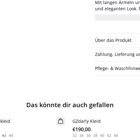
Mit langen Ärmeln un
und eleganten Look. Model 1 ist 180 cm groß und trägt Größe S/36. Model 2
ist 178 cm groß und t
Über das Produkt
Zahlung, Lieferung 
Pflege- & Waschhinw
Das könnte dir auch gefallen
kleid
GZdarly Kleid
Neuheiten
€190,00
42
44
32
34
36
38
40
42
44