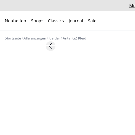
Me
Neuheiten
Shop
Classics
Journal
Sale
Startseite
Alle anzeigen
Kleider
AntaliGZ Kleid
- 50%
Previous slide