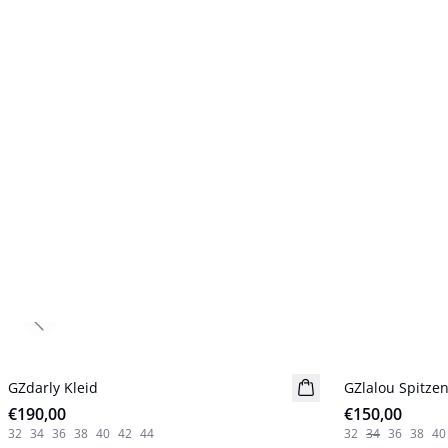
Previous slide
GZdarly Kleid
Neuheiten
GZlalou Spitzen
Neuheiten
€190,00
€150,00
32
34
36
38
40
42
44
32
34
36
38
40