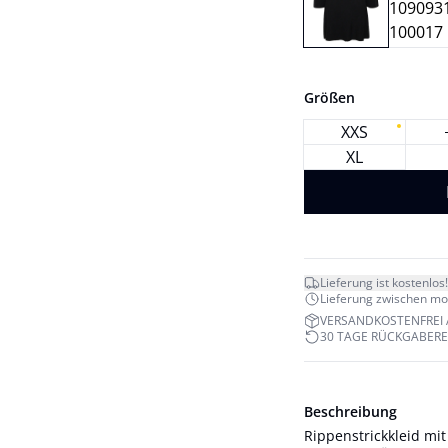
Größen
XXS
XL
Lieferung ist kostenlos!
Lieferung zwischen mo. 
VERSANDKOSTENFREI 
30 TAGE RÜCKGABER
Beschreibung
Rippenstrickkleid mi