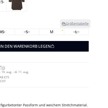
Größentabelle
XS
S
M
L
IN DEN WARENKORB LEGEN
*
10. aug. - di. 11. aug.
AB €75
ECHT
t figurbetonter Passform und weichem Stretchmaterial.