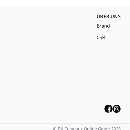
ÜBER UNS
Brand
CSR
©
DK Company Online GmbH
2026