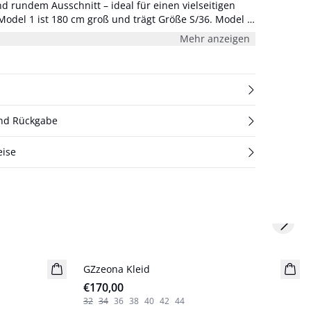
d rundem Ausschnitt – ideal für einen vielseitigen
rägt Größe XL/42.
Mehr anzeigen
und Rückgabe
eise
Next s
GZzeona Kleid
Neuheiten
€170,00
32
34
36
38
40
42
44