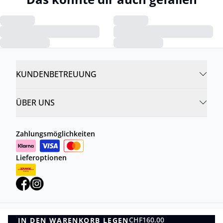
KUNDENBETREUUNG
ÜBER UNS
Zahlungsmöglichkeiten
Lieferoptionen
CHF160.00
IN DEN WARENKORB LEGEN
Datenschutzrichtlinie
Geschäftsbedingungen