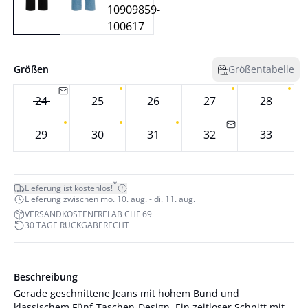
Größen
Größentabelle
24
25
26
27
28
29
30
31
32
33
*
Lieferung ist kostenlos!
Lieferung zwischen mo. 10. aug. - di. 11. aug.
VERSANDKOSTENFREI AB CHF 69
30 TAGE RÜCKGABERECHT
Beschreibung
Gerade geschnittene Jeans mit hohem Bund und
klassischem Fünf-Taschen-Design. Ein zeitloser Schnitt mit