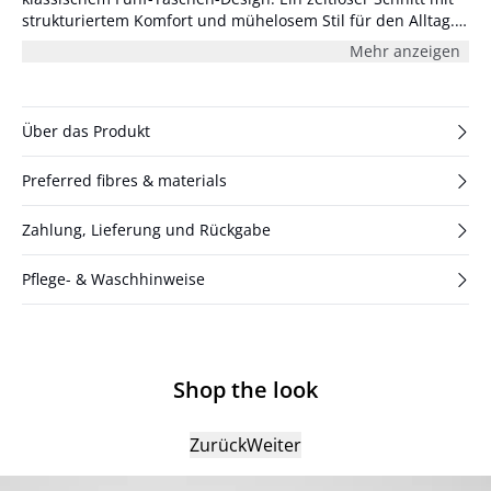
strukturiertem Komfort und mühelosem Stil für den Alltag.
Das Produkt fällt groß aus, wir empfehlen eine kleinere
Mehr anzeigen
Größe. Das Model ist 177 cm groß und trägt Größe S/36.
Maße Größe 36/S/27: Taille 74 cm und Innenbeinlänge 84
cm.
Über das Produkt
Preferred fibres & materials
Zahlung, Lieferung und Rückgabe
Pflege- & Waschhinweise
Shop the look
Zurück
Weiter