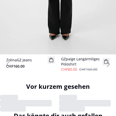
- 50%
GZpaige Langärmliges
ZolinaGZ Jeans
Poloshirt
CHF160.00
Previous slide
Next
CHF80.00
CHF160.00
Vor kurzem gesehen
Das könnte dir auch gefallen