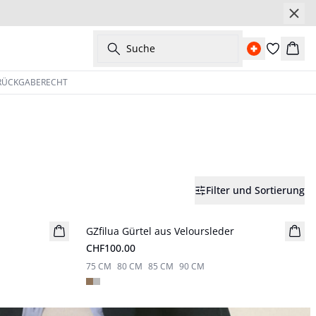
Suche
Ware
 RÜCKGABERECHT
Filter und Sortierung
GZfilua Gürtel aus Veloursleder
Neuheiten
CHF100.00
75 CM
80 CM
85 CM
90 CM