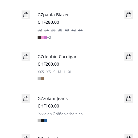
GZpaula Blazer
CHF280.00
32
34
36
38
40
42
44
+
2
GZdebbie Cardigan
Neuheiten
CHF200.00
XXS
XS
S
M
L
XL
GZzolani Jeans
Neuheiten
CHF160.00
In vielen Größen erhältlich