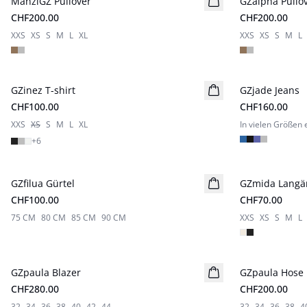
ManziGZ Pullover
GZalpha Pullo
CHF200.00
CHF200.00
XXS
XS
S
M
L
XL
XXS
XS
S
M
L
GZinez T-shirt
GZjade Jeans
Neuheiten
CHF100.00
CHF160.00
XXS
XS
S
M
L
XL
In vielen Größen e
+
6
GZfilua Gürtel
Neuheiten
GZmida Langär
Neuheiten
CHF100.00
CHF70.00
75 CM
80 CM
85 CM
90 CM
XXS
XS
S
M
L
GZpaula Blazer
Neuheiten
GZpaula Hose
Neuheiten
CHF280.00
CHF200.00
32
34
36
38
40
42
44
32
34
36
38
4