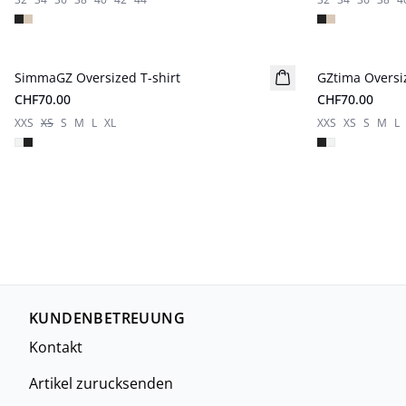
SimmaGZ Oversized T-shirt
Neuheiten
GZtima Oversiz
Neuheiten
CHF70.00
CHF70.00
XXS
XS
S
M
L
XL
XXS
XS
S
M
L
KUNDENBETREUUNG
Kontakt
Artikel zurucksenden