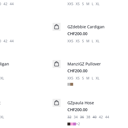
0
42
44
XXS
XS
S
M
L
XL
GZdebbie Cardigan
Neuheiten
CHF200.00
0
42
44
XXS
XS
S
M
L
XL
digan
ManziGZ Pullover
Neuheiten
CHF200.00
XL
XXS
XS
S
M
L
XL
t
GZpaula Hose
Neuheiten
CHF200.00
XL
32
34
36
38
40
42
44
+
2