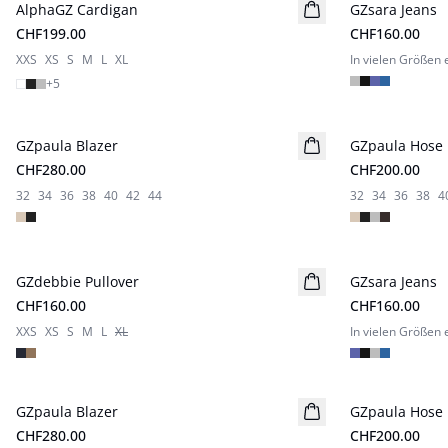
AlphaGZ Cardigan
GZsara Jeans
Neuheiten
CHF199.00
CHF160.00
XXS
XS
S
M
L
XL
In vielen Größen e
+
5
GZpaula Blazer
Neuheiten
GZpaula Hose
Neuheiten
CHF280.00
CHF200.00
32
34
36
38
40
42
44
32
34
36
38
4
GZdebbie Pullover
Neuheiten
GZsara Jeans
Neuheiten
CHF160.00
CHF160.00
XXS
XS
S
M
L
XL
In vielen Größen e
GZpaula Blazer
Neuheiten
GZpaula Hose
Neuheiten
CHF280.00
CHF200.00