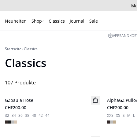
Me
Neuheiten
Shop
Classics
Journal
Sale
VERSANDKOST
Startseite
Classics
Classics
107 Produkte
GZpaula Hose
Neuheiten
AlphaGZ Pullo
Neuheiten
CHF200.00
CHF200.00
32
34
36
38
40
42
44
XXS
XS
S
M
L