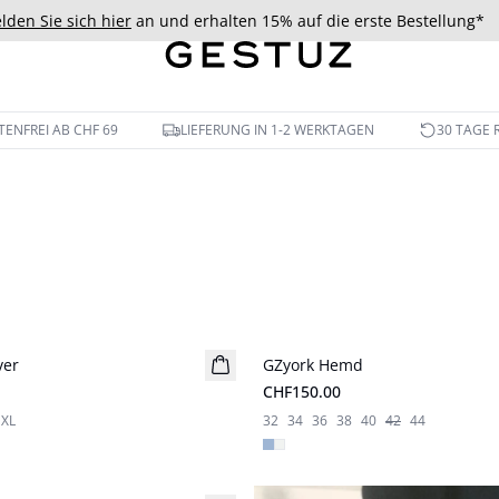
lden Sie sich hier
an und erhalten 15% auf die erste Bestellung*
ENFREI AB CHF 69
LIEFERUNG IN 1-2 WERKTAGEN
30 TAGE
ver
GZyork Hemd
Neuheiten
CHF150.00
XL
32
34
36
38
40
42
44