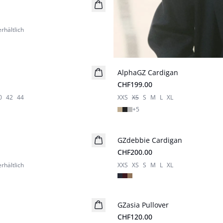
rhältlich
AlphaGZ Cardigan
CHF199.00
0
42
44
XXS
XS
S
M
L
XL
+
5
GZdebbie Cardigan
Neuheiten
CHF200.00
rhältlich
XXS
XS
S
M
L
XL
GZasia Pullover
Neuheiten
CHF120.00