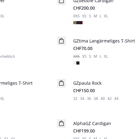
ver
GZdebbie Cardigan
Neuheiten
CHF200.00
XL
XXS
XS
S
M
L
XL
GZtima Langärmeliges T-Shirt
Neuheiten
CHF70.00
rhältlich
XXS
XS
S
M
L
XL
meliges T-Shirt
GZpaula Rock
Neuheiten
CHF150.00
XL
32
34
36
38
40
42
44
AlphaGZ Cardigan
CHF199.00
0
42
44
XXS
XS
S
M
L
XL