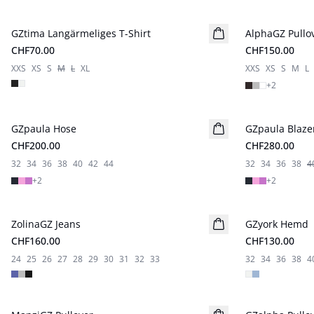
GZtima Langärmeliges T-Shirt
Neuheiten
AlphaGZ Pullo
Neuheiten
CHF70.00
CHF150.00
XXS
XS
S
M
L
XL
XXS
XS
S
M
L
+
2
GZpaula Hose
Neuheiten
GZpaula Blaze
Neuheiten
CHF200.00
CHF280.00
32
34
36
38
40
42
44
32
34
36
38
4
+
2
+
2
ZolinaGZ Jeans
GZyork Hemd
Neuheiten
CHF160.00
CHF130.00
24
25
26
27
28
29
30
31
32
33
32
34
36
38
4