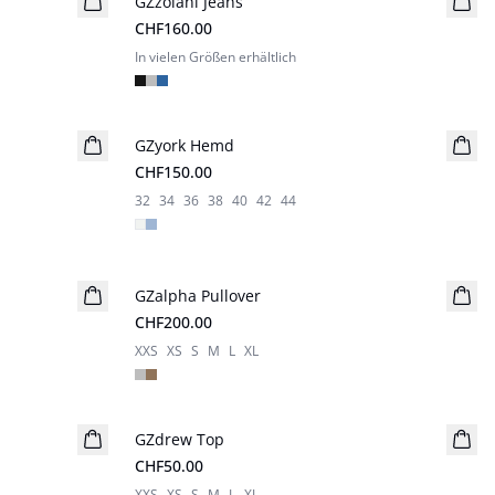
GZzolani Jeans
Neuheiten
CHF160.00
In vielen Größen erhältlich
GZyork Hemd
Neuheiten
CHF150.00
32
34
36
38
40
42
44
GZalpha Pullover
CHF200.00
XXS
XS
S
M
L
XL
GZdrew Top
CHF50.00
XXS
XS
S
M
L
XL