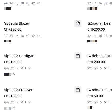
32
34
36
38
40
42
44
32
34
36
38
4
GZpaula Blazer
Neuheiten
GZpaula Hose
Neuheiten
CHF280.00
CHF200.00
32
34
36
38
40
42
44
32
34
36
38
4
AlphaGZ Cardigan
Neuheiten
GZdebbie Car
Neuheiten
CHF199.00
CHF200.00
XXS
XS
S
M
L
XL
XXS
XS
S
M
L
+
5
AlphaGZ Pullover
GZmida T-shir
Neuheiten
CHF150.00
CHF50.00
XXS
XS
S
M
L
XL
XXS
XS
S
M
L
+
2