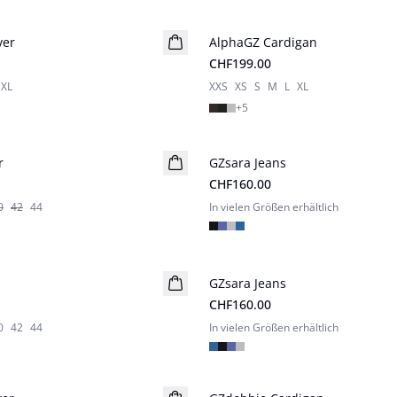
ver
AlphaGZ Cardigan
Neuheiten
CHF199.00
XL
XXS
XS
S
M
L
XL
+
5
r
GZsara Jeans
Neuheiten
CHF160.00
0
42
44
In vielen Größen erhältlich
GZsara Jeans
Neuheiten
CHF160.00
0
42
44
In vielen Größen erhältlich