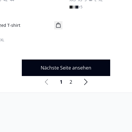
+
5
ed T-shirt
XL
Nächste Seite ansehen
1
2