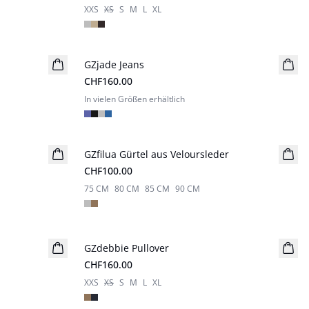
XXS
XS
S
M
L
XL
GZjade Jeans
Neuheiten
CHF160.00
In vielen Größen erhältlich
GZfilua Gürtel aus Veloursleder
Neuheiten
CHF100.00
75 CM
80 CM
85 CM
90 CM
GZdebbie Pullover
Neuheiten
CHF160.00
XXS
XS
S
M
L
XL