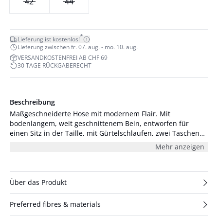
42
44
*
Lieferung ist kostenlos!
Lieferung zwischen fr. 07. aug. - mo. 10. aug.
VERSANDKOSTENFREI AB CHF 69
30 TAGE RÜCKGABERECHT
Beschreibung
Maßgeschneiderte Hose mit modernem Flair. Mit
bodenlangem, weit geschnittenem Bein, entworfen für
einen Sitz in der Taille, mit Gürtelschlaufen, zwei Taschen
und einer Gesäßtasche. Hergestellt aus recycelten
Mehr anzeigen
Materialien. Das Model ist 176 cm groß und trägt Größe
36/S. Maße Größe 36/S/27: Taille 74 cm und Innenbeinlänge
81 cm.
Über das Produkt
Preferred fibres & materials