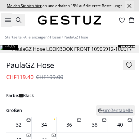
Melden Sie sich hier
an und erhalten 15% auf die erste Bestellung*
Suche
Wa
Startseite
Alle anzeigen
Hosen
PaulaGZ Hose
- 40%
PaulaGZ Hose
CHF119.40
CHF199.00
Farbe:
Black
Größen
Größentabelle
32
34
36
38
40