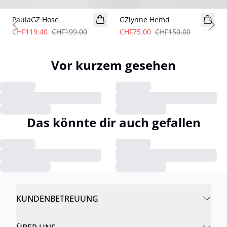
PaulaGZ Hose
GZlynne Hemd
Previous slide
Next
CHF119.40
CHF199.00
CHF75.00
CHF150.00
Vor kurzem gesehen
Das könnte dir auch gefallen
KUNDENBETREUUNG