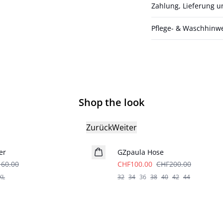
Zahlung, Lieferung 
Pflege- & Waschhinw
Shop the look
Zurück
Weiter
- 50%
er
GZpaula Hose
60.00
CHF100.00
CHF200.00
XL
32
34
36
38
40
42
44