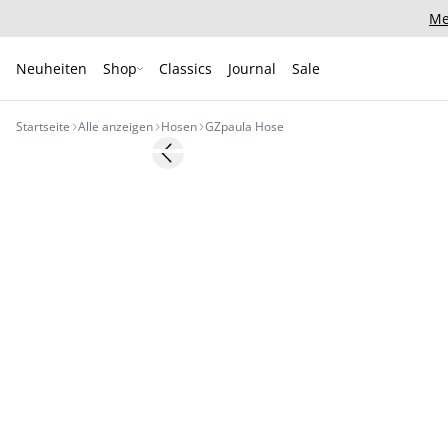
Me
Neuheiten
Shop
Classics
Journal
Sale
Startseite
Alle anzeigen
Hosen
GZpaula Hose
- 50%
Previous slide