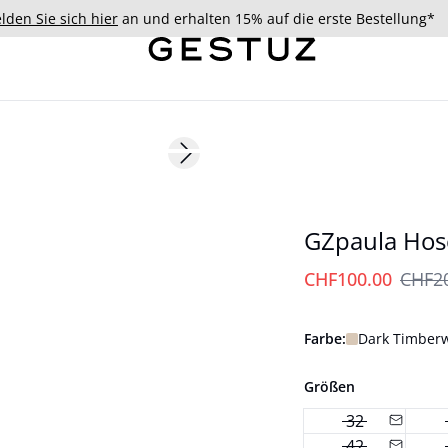
lden Sie sich hier
an und erhalten 15% auf die erste Bestellung*
- 50%
Next slide
GZpaula Hos
CHF100.00
CHF2
Farbe:
Dark Timberw
Größen
32
42