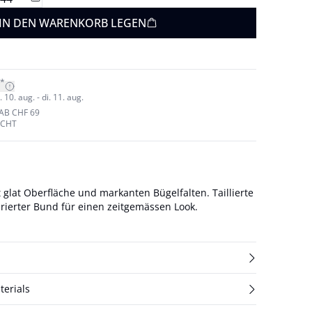
IN DEN WARENKORB LEGEN
*
10. aug. - di. 11. aug.
AB CHF 69
ECHT
 glat Oberfläche und markanten Bügelfalten. Taillierte
rierter Bund für einen zeitgemässen Look.
terials