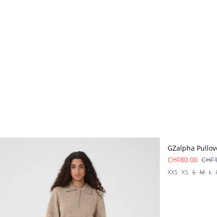
- 50%
GZalpha Pullov
CHF80.00
CHF1
XXS
XS
S
M
L