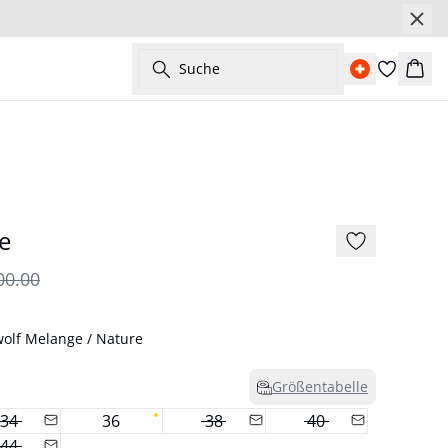
Suche
Ware
- 50%
e
00.00
olf Melange / Nature
Größentabelle
34
36
38
40
44