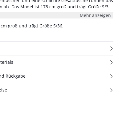
tentaschen und eine schlichte Gesäßtasche runden das
rägt Größe S/36.
Taille 74 cm und Innenbeinlänge 81 cm.
Mehr anzeigen
9 cm groß und trägt Größe S/36.
terials
und Rückgabe
eise