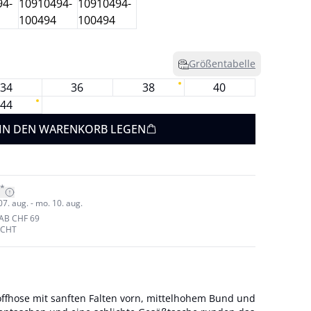
Größentabelle
34
36
38
40
44
IN DEN WARENKORB LEGEN
*
07. aug. - mo. 10. aug.
AB CHF 69
ECHT
offhose mit sanften Falten vorn, mittelhohem Bund und