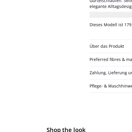
Gürtelschlaufen. Sei
elegante Alltagsdesign ab. Das Model ist 178 cm groß und t
Maße Größe 36/S/27: 
Dieses Modell ist 17
Über das Produkt
Preferred fibres & ma
Zahlung, Lieferung 
Pflege- & Waschhinw
Shop the look