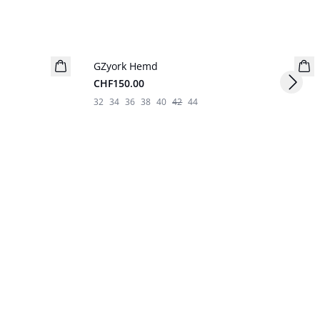
GZyork Hemd
Neuheiten
CHF150.00
Next s
32
34
36
38
40
42
44