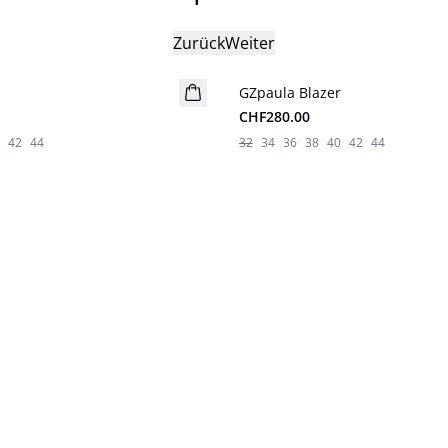
Zurück
Weiter
GZpaula Blazer
Neuheiten
CHF280.00
lide
42
44
32
34
36
38
40
42
44