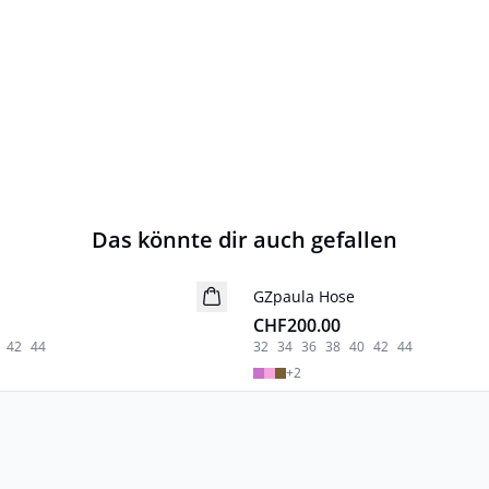
Das könnte dir auch gefallen
GZpaula Hose
Neuheiten
CHF200.00
42
44
32
34
36
38
40
42
44
+
2