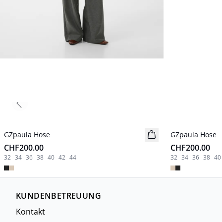
Previous slide
GZpaula Hose
Neuheiten
GZpaula Hose
Neuheiten
CHF200.00
CHF200.00
32
34
36
38
40
42
44
32
34
36
38
40
KUNDENBETREUUNG
Kontakt