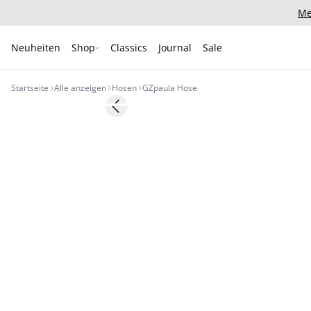
Me
Neuheiten
Shop
Classics
Journal
Sale
Startseite
Alle anzeigen
Hosen
GZpaula Hose
Previous slide
Neuheiten