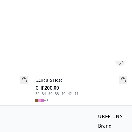
Next s
GZpaula Hose
Neuheiten
CHF200.00
32
34
36
38
40
42
44
+
2
ÜBER UNS
Brand