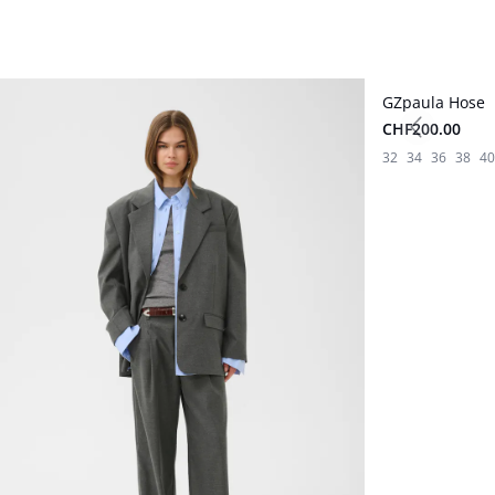
GZpaula Hose
Neuheiten
CHF200.00
Previous s
32
34
36
38
40