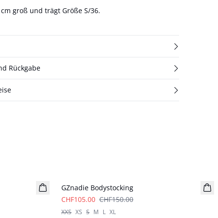
9 cm groß und trägt Größe S/36.
und Rückgabe
eise
- 30%
GZnadie Bodystocking
CHF105.00
CHF150.00
XXS
XS
S
M
L
XL