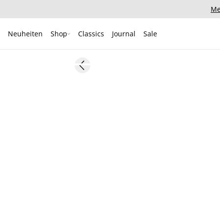
Me
Neuheiten
Shop
Classics
Journal
Sale
- 30%
Previous slide