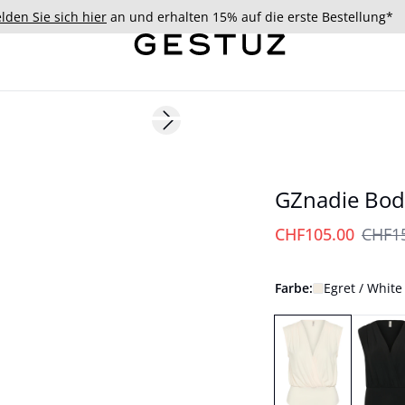
lden Sie sich hier
an und erhalten 15% auf die erste Bestellung*
- 30%
Next slide
179 cm • S/36
GZnadie Bod
CHF105.00
CHF1
Farbe:
Egret / White