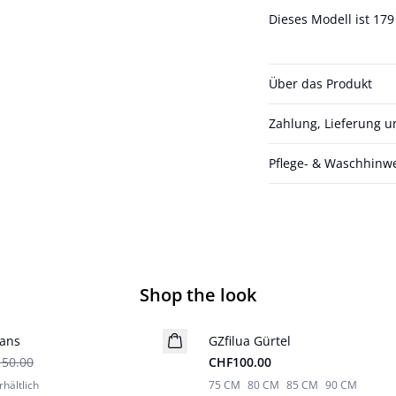
Dieses Modell ist 17
Über das Produkt
Zahlung, Lieferung 
Pflege- & Waschhinw
Shop the look
eans
GZfilua Gürtel
Neuheiten
50.00
CHF100.00
rhältlich
75 CM
80 CM
85 CM
90 CM