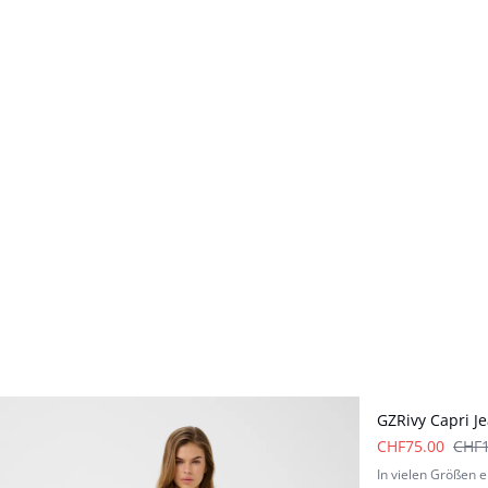
- 50%
GZRivy Capri J
CHF75.00
CHF1
In vielen Größen e