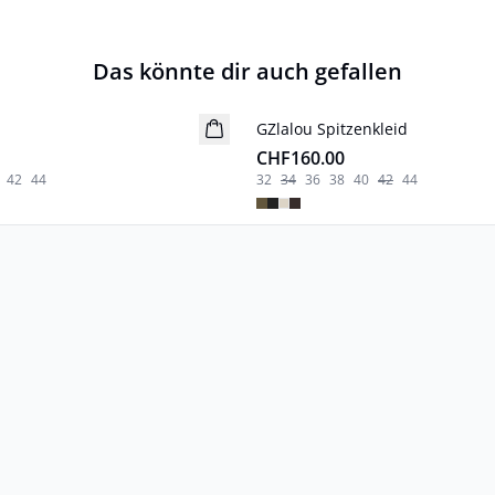
Das könnte dir auch gefallen
GZlalou Spitzenkleid
Neuheiten
CHF160.00
42
44
32
34
36
38
40
42
44