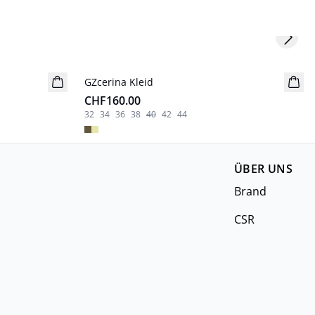
Next s
GZcerina Kleid
Neuheiten
CHF160.00
32
34
36
38
40
42
44
ÜBER UNS
Brand
CSR