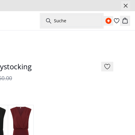
Suche
Ware
- 30%
ystocking
50.00