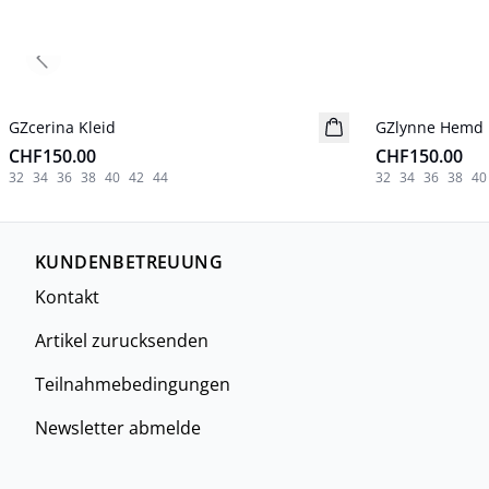
Previous slide
GZcerina Kleid
Neuheiten
GZlynne Hemd
Neuheiten
CHF150.00
CHF150.00
32
34
36
38
40
42
44
32
34
36
38
40
KUNDENBETREUUNG
Kontakt
Artikel zurucksenden
Teilnahmebedingungen
Newsletter abmelde