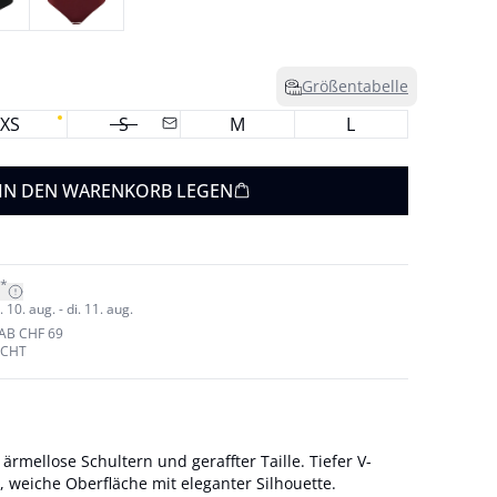
Größentabelle
XS
S
M
L
IN DEN WARENKORB LEGEN
*
10. aug. - di. 11. aug.
AB CHF 69
ECHT
 ärmellose Schultern und geraffter Taille. Tiefer V-
, weiche Oberfläche mit eleganter Silhouette.