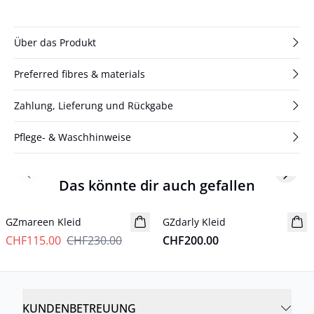
Über das Produkt
Preferred fibres & materials
Zahlung, Lieferung und Rückgabe
Pflege- & Waschhinweise
Previous slide
Next s
Das könnte dir auch gefallen
- 50%
GZmareen Kleid
GZdarly Kleid
Neuheiten
CHF115.00
CHF230.00
CHF200.00
KUNDENBETREUUNG