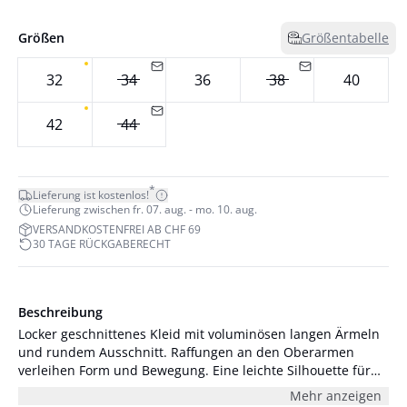
Größen
Größentabelle
32
34
36
38
40
42
44
*
Lieferung ist kostenlos!
Lieferung zwischen fr. 07. aug. - mo. 10. aug.
VERSANDKOSTENFREI AB CHF 69
30 TAGE RÜCKGABERECHT
Beschreibung
Locker geschnittenes Kleid mit voluminösen langen Ärmeln
und rundem Ausschnitt. Raffungen an den Oberarmen
verleihen Form und Bewegung. Eine leichte Silhouette für
entspannte und elegante Anlässe. Das Model ist 176 cm
Mehr anzeigen
groß und trägt Größe S/36.