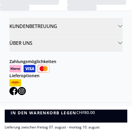
KUNDENBETREUUNG
ÜBER UNS
Zahlungsmöglichkeiten
Lieferoptionen
CHF80.00
IN DEN WARENKORB LEGEN
Datenschutzrichtlinie
Geschäftsbedingungen
IN DEN WARENKORB LEGEN
©
DK Company Online AG
2026
Lieferung zwischen freitag 07. august - montag 10. august