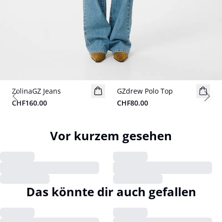
ZolinaGZ Jeans
GZdrew Polo Top
Previous slide
Next
CHF160.00
CHF80.00
Vor kurzem gesehen
Das könnte dir auch gefallen