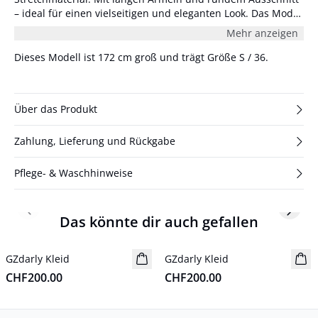
– ideal für einen vielseitigen und eleganten Look. Das Model
ist 178 cm groß und trägt Größe S/36.
Mehr anzeigen
Dieses Modell ist 172 cm groß und trägt Größe S / 36.
Über das Produkt
Zahlung, Lieferung und Rückgabe
Pflege- & Waschhinweise
Previous slide
Next s
Das könnte dir auch gefallen
GZdarly Kleid
Neuheiten
GZdarly Kleid
Neuheiten
CHF200.00
CHF200.00