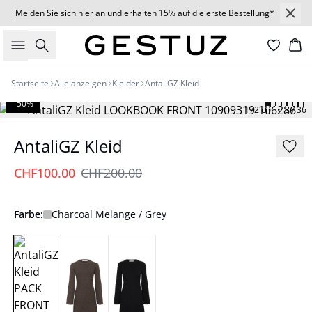
Melden Sie sich hier
an und erhalten 15% auf die erste Bestellung*
Suche
Wa
Startseite
Alle anzeigen
Kleider
AntaliGZ Kleid
- 50%
172 cm • S / 36
AntaliGZ Kleid
CHF100.00
CHF200.00
Farbe:
Charcoal Melange / Grey