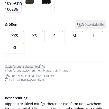
Größen
Größentabelle
XXS
XS
S
M
L
XL
*
Lieferung ist kostenlos!
Lieferung zwischen mo. 10. aug. - di. 11. aug.
VERSANDKOSTENFREI AB CHF 69
30 TAGE RÜCKGABERECHT
Beschreibung
Rippenstrickkleid mit figurbetonter Passform und weichem
Stretchmaterial. Mit langen Ärmeln und rundem Ausschnitt