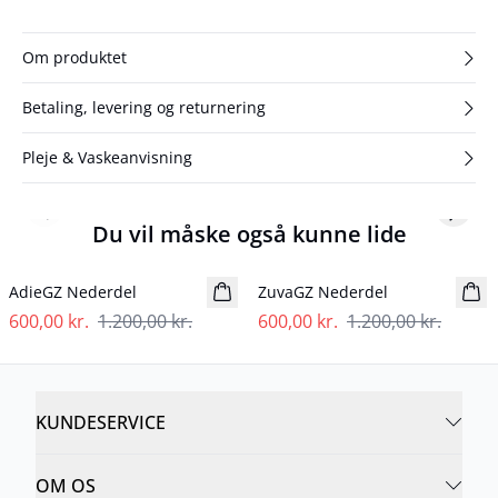
Om produktet
Betaling, levering og returnering
Pleje & Vaskeanvisning
Previous slide
Next s
Du vil måske også kunne lide
- 50%
- 50%
AdieGZ Nederdel
ZuvaGZ Nederdel
600,00 kr.
1.200,00 kr.
600,00 kr.
1.200,00 kr.
KUNDESERVICE
OM OS