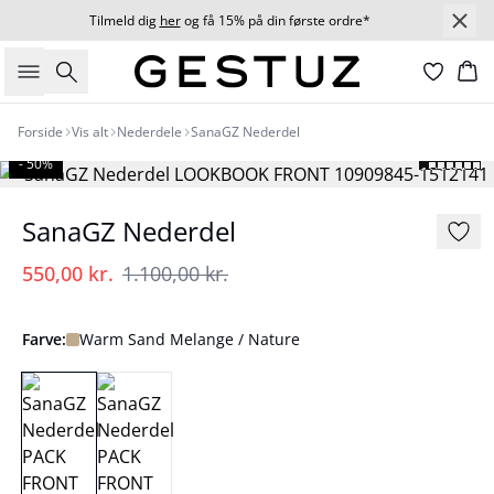
Tilmeld dig
her
og få 15% på din første ordre*
Søg
Ku
Forside
Vis alt
Nederdele
SanaGZ Nederdel
- 50%
SanaGZ Nederdel
550,00 kr.
1.100,00 kr.
Farve:
Warm Sand Melange / Nature