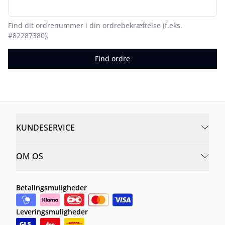
Find dit ordrenummer i din ordrebekræftelse (f.eks.
#82287380).
Find ordre
KUNDESERVICE
OM OS
Betalingsmuligheder
Leveringsmuligheder