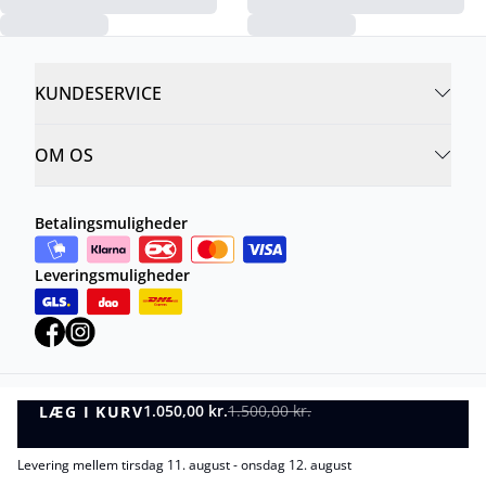
KUNDESERVICE
OM OS
Betalingsmuligheder
Leveringsmuligheder
1.050,00 kr.
1.500,00 kr.
LÆG I KURV
Privatlivspolitik
Vilkår og betingelser
LÆG I KURV
©
DK Company Online A/S
2026
Levering mellem tirsdag 11. august - onsdag 12. august