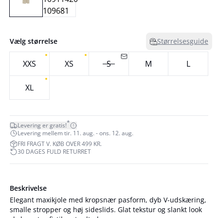
Vælg størrelse
Størrelsesguide
XXS
XS
S
M
L
XL
*
Levering er gratis!
Levering mellem tir. 11. aug. - ons. 12. aug.
FRI FRAGT V. KØB OVER 499 KR.
30 DAGES FULD RETURRET
Beskrivelse
Elegant maxikjole med kropsnær pasform, dyb V-udskæring,
smalle stropper og høj sideslids. Glat tekstur og slankt look