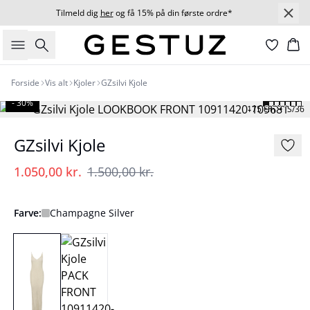
Tilmeld dig
her
og få 15% på din første ordre*
Søg
Ku
Forside
Vis alt
Kjoler
GZsilvi Kjole
- 30%
175 cm • S/36
GZsilvi Kjole
1.050,00 kr.
1.500,00 kr.
Farve:
Champagne Silver