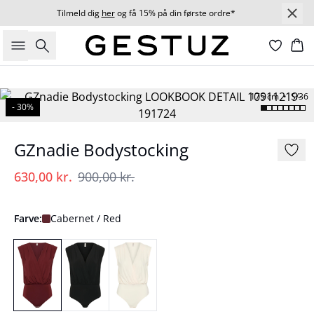
Tilmeld dig
her
og få 15% på din første ordre*
Søg
Ku
175 cm • S/36
- 30%
GZnadie Bodystocking
630,00 kr.
900,00 kr.
Farve:
Cabernet / Red