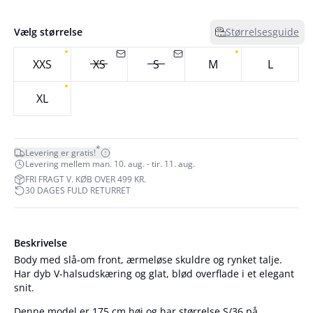
Vælg størrelse
Størrelsesguide
XXS
XS
S
M
L
XL
*
Levering er gratis!
Levering mellem man. 10. aug. - tir. 11. aug.
FRI FRAGT V. KØB OVER 499 KR.
30 DAGES FULD RETURRET
Beskrivelse
Body med slå-om front, ærmeløse skuldre og rynket talje.
Har dyb V-halsudskæring og glat, blød overflade i et elegant
snit.
Denne model er 175 cm høj og har størrelse S/36 på.