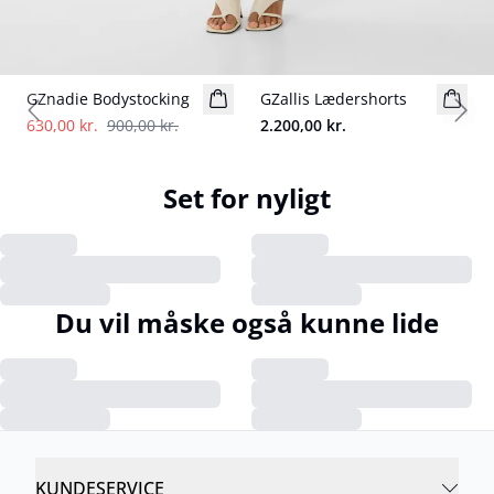
- 30%
GZnadie Bodystocking
GZallis Lædershorts
Nyhed
Previous slide
Next
630,00 kr.
900,00 kr.
2.200,00 kr.
Set for nyligt
Du vil måske også kunne lide
KUNDESERVICE