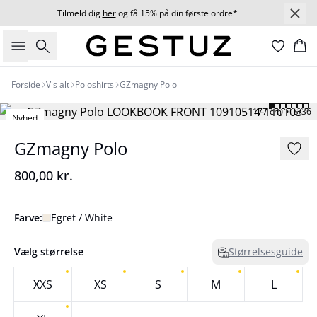
Tilmeld dig
her
og få 15% på din første ordre*
Søg
Ku
Forside
Vis alt
Poloshirts
GZmagny Polo
177 cm • S/36
Nyhed
GZmagny Polo
800,00 kr.
Farve:
Egret / White
Vælg størrelse
Størrelsesguide
XXS
XS
S
M
L