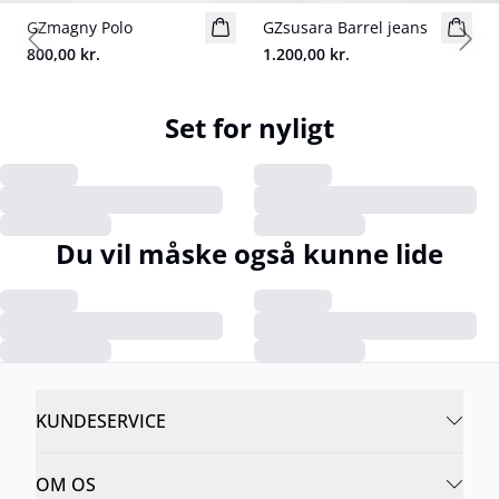
GZmagny Polo
Nyhed
GZsusara Barrel jeans
Nyhed
Previous slide
Next
800,00 kr.
1.200,00 kr.
Set for nyligt
Du vil måske også kunne lide
KUNDESERVICE
OM OS