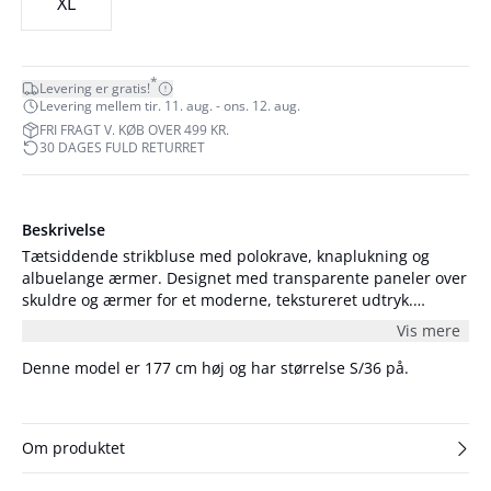
XL
*
Levering er gratis!
Levering mellem tir. 11. aug. - ons. 12. aug.
FRI FRAGT V. KØB OVER 499 KR.
30 DAGES FULD RETURRET
Beskrivelse
Tætsiddende strikbluse med polokrave, knaplukning og
albuelange ærmer. Designet med transparente paneler over
skuldre og ærmer for et moderne, tekstureret udtryk.
Modellen er 176 cm høj og er iført en størrelse S/36.
Vis mere
Denne model er 177 cm høj og har størrelse S/36 på.
Om produktet