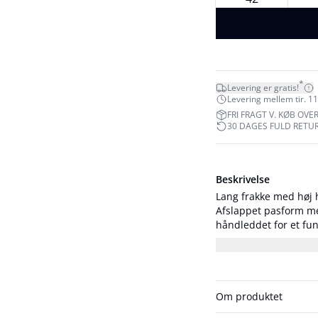
*
Levering er gratis!
Levering mellem tir. 11.
FRI FRAGT V. KØB OVER
30 DAGES FULD RETU
Beskrivelse
Lang frakke med høj 
Afslappet pasform med
håndleddet for et funktionelt 
og er iført en størrels
Om produktet