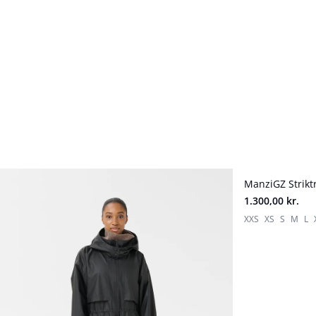
ManziGZ Strikt
1.300,00 kr.
XXS
XS
S
M
L