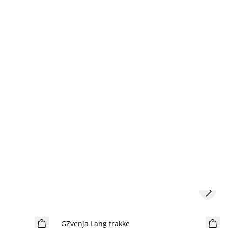
Next s
GZvenja Lang frakke
Nyhed