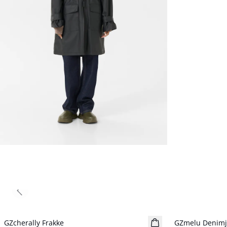
Previous slide
GZcherally Frakke
Nyhed
GZmelu Denimj
Nyhed