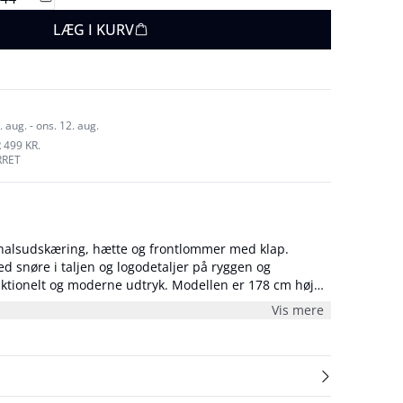
LÆG I KURV
 aug. - ons. 12. aug.
 499 KR.
RRET
halsudskæring, hætte og frontlommer med klap.
 snøre i taljen og logodetaljer på ryggen og
og moderne udtryk. Modellen er 178 cm høj
e S/36.
Vis mere