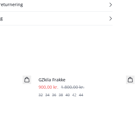
 returnering
ng
- 50%
GZkila Frakke
900,00 kr.
1.800,00 kr.
32
34
36
38
40
42
44