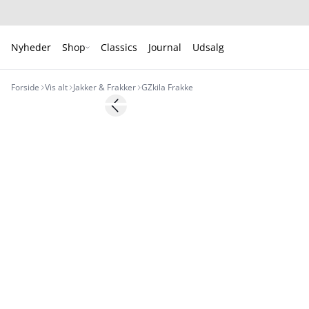
Nyheder
Shop
Classics
Journal
Udsalg
Forside
Vis alt
Jakker & Frakker
GZkila Frakke
- 50%
Previous slide