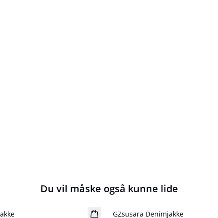
Du vil måske også kunne lide
akke
GZsusara Denimjakke
Nyhed