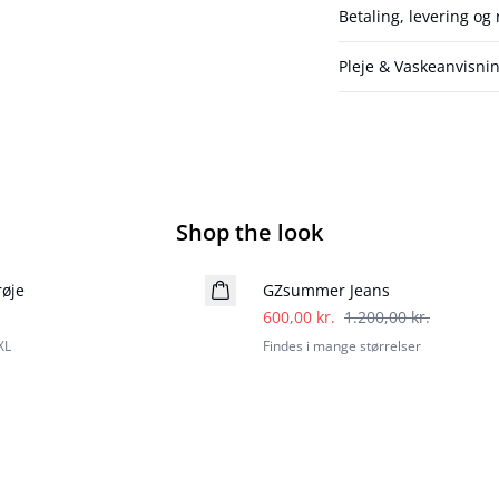
Betaling, levering og
Pleje & Vaskeanvisni
Shop the look
- 50%
røje
GZsummer Jeans
600,00 kr.
1.200,00 kr.
XL
Findes i mange størrelser