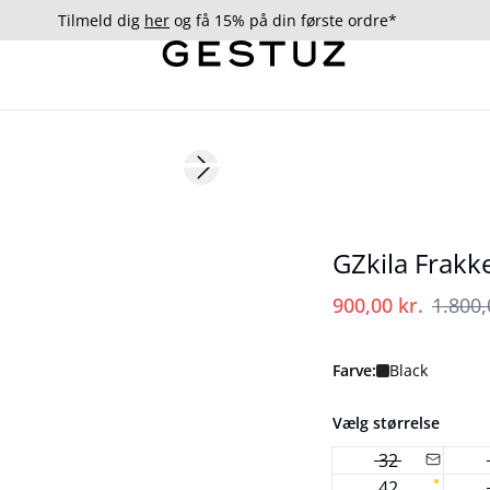
Tilmeld dig
her
og få 15% på din første ordre*
- 50%
Next slide
GZkila Frakk
900,00 kr.
1.800,
Farve:
Black
Vælg størrelse
32
42