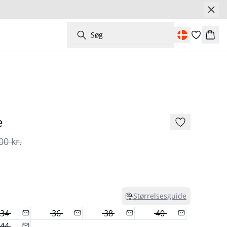
Søg
Kurv
- 50%
e
00 kr.
Størrelsesguide
34
36
38
40
44