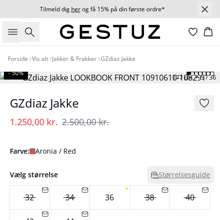
Tilmeld dig
her
og få 15% på din første ordre*
Søg
Ku
Forside
Vis alt
Jakker & Frakker
GZdiaz Jakke
- 50%
177 cm • S / 36
GZdiaz Jakke
1.250,00 kr.
2.500,00 kr.
Farve:
Aronia / Red
Vælg størrelse
Størrelsesguide
32
34
36
38
40