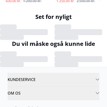
600,00 kr.
1.200,00 kr.
1.250,00 kr.
2.500,00 kr.
Set for nyligt
Du vil måske også kunne lide
KUNDESERVICE
OM OS