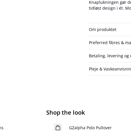
Knaplukningen gør den
tidl
Om produktet
Preferred fibres & ma
Betaling, levering og
Pleje & Vaskeanvisni
Shop the look
- 50%
ns
GZalpha Polo Pullover