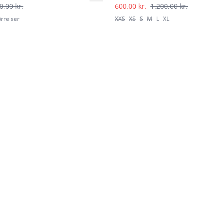
0,00 kr.
600,00 kr.
1.200,00 kr.
ørrelser
XXS
XS
S
M
L
XL