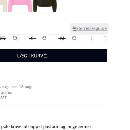
Størrelsesguide
XS
S
M
L
LÆG I KURV
 aug. - ons. 12. aug.
 499 KR.
RRET
 polo-krave, afslappet pasform og lange ærmer.