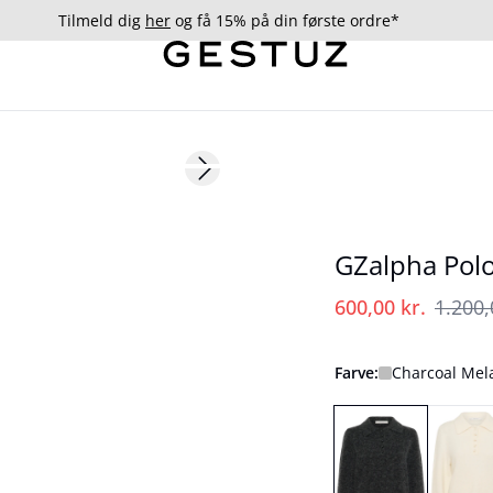
Tilmeld dig
her
og få 15% på din første ordre*
- 50%
Next slide
GZalpha Polo
600,00 kr.
1.200,
Farve:
Charcoal Mel