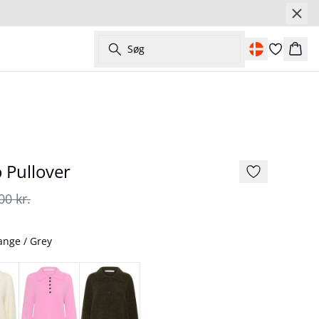
Søg
Kurv
- 50%
177 cm • S / 36
 Pullover
00 kr.
ange / Grey