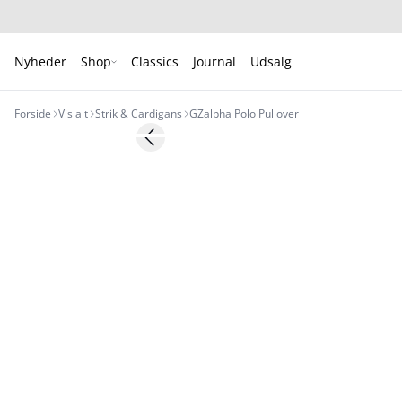
Nyheder
Shop
Classics
Journal
Udsalg
Forside
Vis alt
Strik & Cardigans
GZalpha Polo Pullover
- 50%
Previous slide