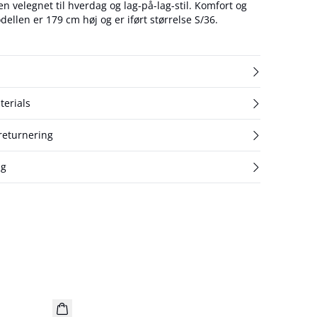
 velegnet til hverdag og lag-på-lag-stil. Komfort og
øst design i ét. Modellen er 179 cm høj og er iført størrelse S/36.
terials
 returnering
ng