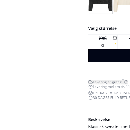
Vælg størrelse
XXS
XL
*
Levering er gratis!
Levering mellem tir. 11.
FRI FRAGT V. KØB OVER
30 DAGES FULD RETU
Beskrivelse
Klassisk sweater med