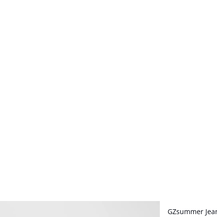
- 50%
GZsummer Jea