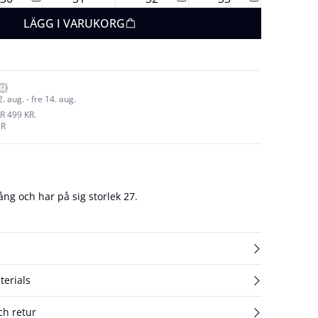
LÄGG I VARUKORG
 aug. - fre 14. aug.
R 499 KR.
UR
ng och har på sig storlek 27.
terials
ch retur