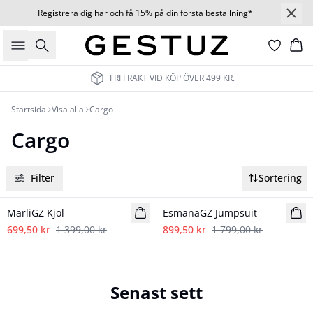
Registrera dig här
och få 15% på din första beställning*
Sök
Ko
FRI FRAKT VID KÖP ÖVER 499 KR.
Startsida
Visa alla
Cargo
Cargo
Filter
Sortering
- 50%
- 50%
MarliGZ Kjol
EsmanaGZ Jumpsuit
699,50 kr
1 399,00 kr
899,50 kr
1 799,00 kr
Senast sett