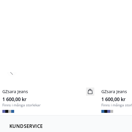
Previous slide
GZsara Jeans
Nyhet
GZsara Jeans
Nyhet
1 600,00 kr
1 600,00 kr
Finns i många storlekar
Finns i många stor
KUNDSERVICE