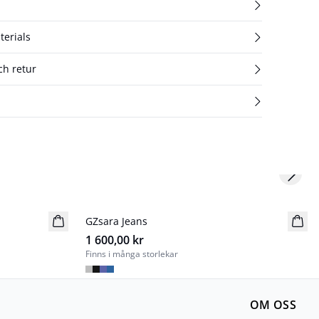
terials
ch retur
Next s
GZsara Jeans
Nyhet
1 600,00 kr
Finns i många storlekar
OM OSS