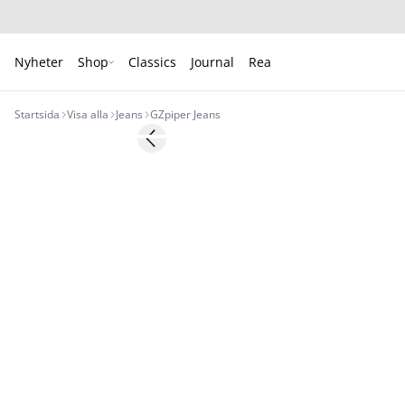
Nyheter
Shop
Classics
Journal
Rea
Startsida
Visa alla
Jeans
GZpiper Jeans
- 50%
Previous slide