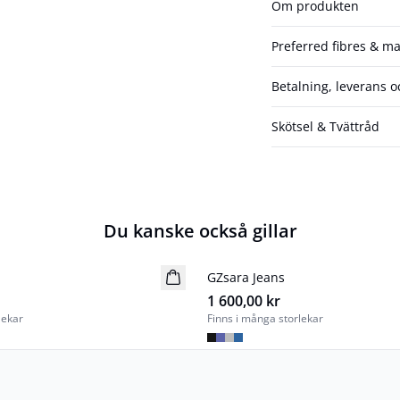
Om produkten
Preferred fibres & ma
Betalning, leverans o
Skötsel & Tvättråd
Du kanske också gillar
GZsara Jeans
Nyhet
1 600,00 kr
lekar
Finns i många storlekar