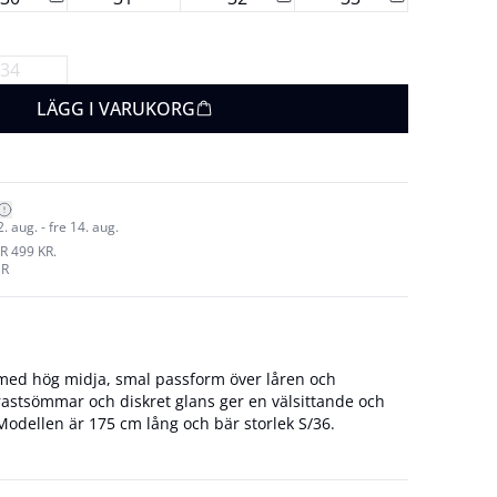
34
LÄGG I VARUKORG
 aug. - fre 14. aug.
R 499 KR.
UR
med hög midja, smal passform över låren och
astsömmar och diskret glans ger en välsittande och
trukturerad siluett. Modellen är 175 cm lång och bär storlek S/36.