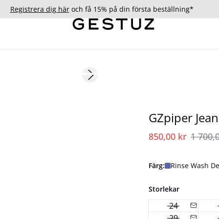
Registrera dig här
och få 15% på din första beställning*
- 50%
Next slide
GZpiper Jean
850,00 kr
1 700,0
Färg:
Rinse Wash De
Storlekar
24
29