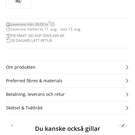
XL
*
Leverans från 39,00 kr
Leverans mellan tis 11. aug. - tors 13. aug.
FRI FRAKT VID KÖP ÖVER 499 KR.
30 DAGARS LÄTT RETUR
Om produkten
Preferred fibres & materials
Betalning, leverans och retur
Skötsel & Tvättråd
Previous slide
Next s
Du kanske också gillar
- 50%