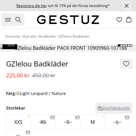
Registrera dig här
och få 15% på din första beställning*
Sök
Ko
Startsida
Visa alla
Badkläder
GZlelou Badkläder
- 50%
GZlelou Badkläder
225,00 kr
450,00 kr
Färg:
Light Leopard / Nature
Storlekar
Storleksguide
XXS
XS
S
M
L