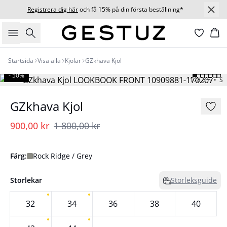
Registrera dig här
och få 15% på din första beställning*
Sök
Ko
Startsida
Visa alla
Kjolar
GZkhava Kjol
- 50%
178 cm • S
GZkhava Kjol
900,00 kr
1 800,00 kr
Färg:
Rock Ridge / Grey
Storlekar
Storleksguide
32
34
36
38
40