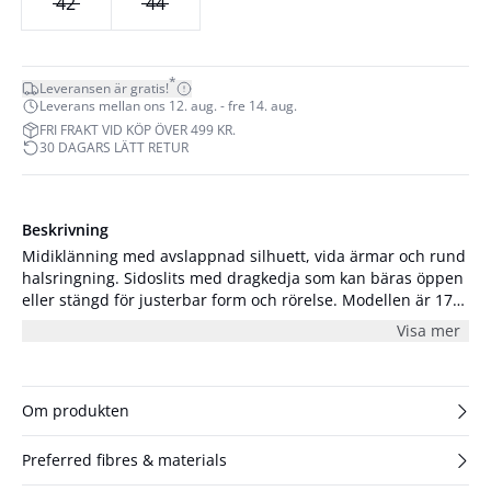
42
44
*
Leveransen är gratis!
Leverans mellan ons 12. aug. - fre 14. aug.
FRI FRAKT VID KÖP ÖVER 499 KR.
30 DAGARS LÄTT RETUR
Beskrivning
Midiklänning med avslappnad silhuett, vida ärmar och rund
halsringning. Sidoslits med dragkedja som kan bäras öppen
eller stängd för justerbar form och rörelse. Modellen är 179
cm lång och har på sig storlek S/36.
Visa mer
Om produkten
Preferred fibres & materials