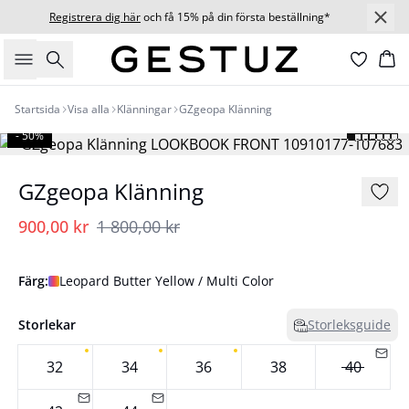
Registrera dig här
och få 15% på din första beställning*
Sök
Ko
Startsida
Visa alla
Klänningar
GZgeopa Klänning
- 50%
GZgeopa Klänning
900,00 kr
1 800,00 kr
Färg:
Leopard Butter Yellow / Multi Color
Storlekar
Storleksguide
32
34
36
38
40