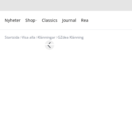
Nyheter
Shop
Classics
Journal
Rea
Startsida
Visa alla
Klänningar
GZdea Klänning
- 50%
Previous slide