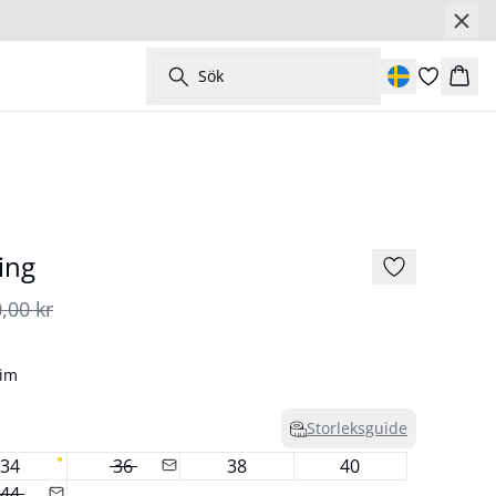
Sök
Korg
- 50%
ing
,00 kr
nim
Storleksguide
34
36
38
40
44