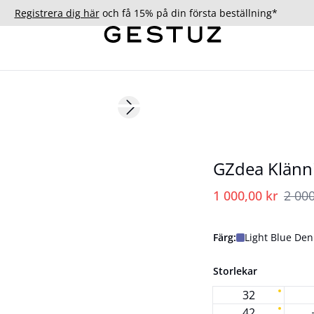
Registrera dig här
och få 15% på din första beställning*
- 50%
Next slide
176 cm • S
GZdea Klänn
1 000,00 kr
2 000
Färg:
Light Blue De
Storlekar
32
42