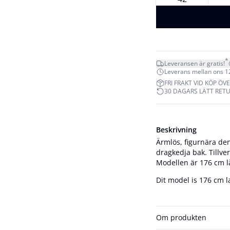
*
Leveransen är gratis!
Leverans mellan ons 12.
FRI FRAKT VID KÖP ÖVE
30 DAGARS LÄTT RET
Beskrivning
Ärmlös, figurnära de
dragkedja bak. Tillve
Modellen är 176 cm lå
Dit model is 176 cm l
Om produkten