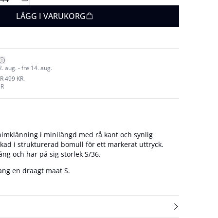
LÄGG I VARUKORG
 aug. - fre 14. aug.
R 499 KR.
UR
nimklänning i minilängd med rå kant och synlig
rkad i strukturerad bomull för ett markerat uttryck.
ng och har på sig storlek S/36.
ang en draagt maat S.