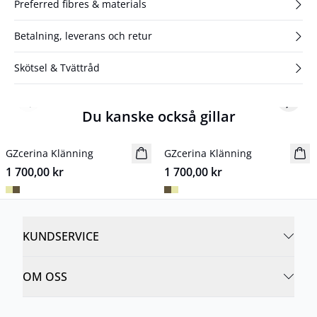
Preferred fibres & materials
Betalning, leverans och retur
Skötsel & Tvättråd
Previous slide
Next s
Du kanske också gillar
GZcerina Klänning
Nyhet
GZcerina Klänning
Nyhet
1 700,00 kr
1 700,00 kr
KUNDSERVICE
OM OSS