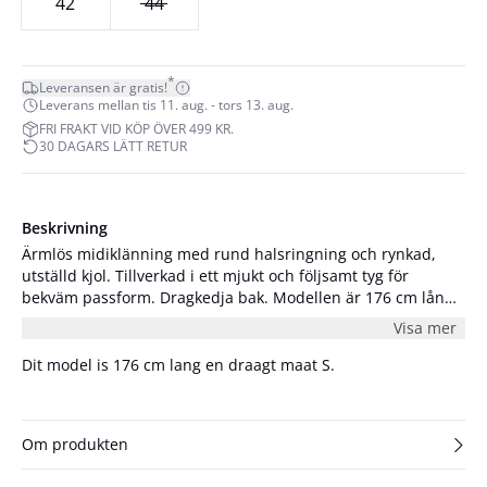
42
44
*
Leveransen är gratis!
Leverans mellan tis 11. aug. - tors 13. aug.
FRI FRAKT VID KÖP ÖVER 499 KR.
30 DAGARS LÄTT RETUR
Beskrivning
Ärmlös midiklänning med rund halsringning och rynkad,
utställd kjol. Tillverkad i ett mjukt och följsamt tyg för
bekväm passform. Dragkedja bak. Modellen är 176 cm lång
och har på sig storlek S/36.
Visa mer
Dit model is 176 cm lang en draagt maat S.
Om produkten