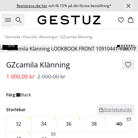
Registrera dig här
och få 15% på din första beställning*
Sök
Ko
Startsida
Visa alla
Klänningar
GZcamila Klänning
- 50%
176 cm • S
GZcamila Klänning
1 000,00 kr
2 000,00 kr
Färg:
Black
Storlekar
Storleksguide
32
34
36
38
40