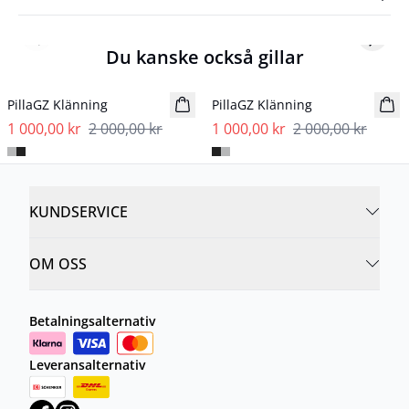
Previous slide
Next s
Du kanske också gillar
- 50%
- 50%
PillaGZ Klänning
PillaGZ Klänning
1 000,00 kr
2 000,00 kr
1 000,00 kr
2 000,00 kr
KUNDSERVICE
OM OSS
Betalningsalternativ
Leveransalternativ