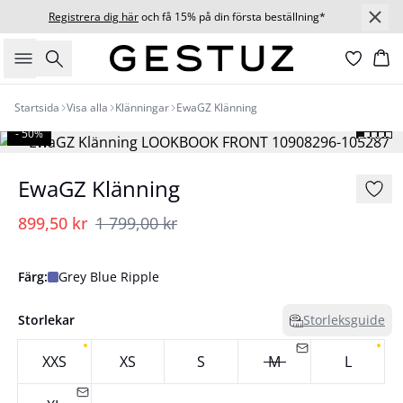
Registrera dig här
och få 15% på din första beställning*
Sök
Ko
Startsida
Visa alla
Klänningar
EwaGZ Klänning
- 50%
EwaGZ Klänning
899,50 kr
1 799,00 kr
Färg:
Grey Blue Ripple
Storlekar
Storleksguide
XXS
XS
S
M
L