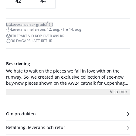
42
44
*
Leveransen är gratis!
Leverans mellan ons 12. aug. - fre 14. aug.
FRI FRAKT VID KÖP ÖVER 499 KR.
30 DAGARS LÄTT RETUR
Beskrivning
We hate to wait on the pieces we fall in love with on the
runway. So, we created an exclusive collection of see-now
buy-now pieces shown on the AW24 catwalk for Copenhagen
Fashion Week, and available to shop right away. This sleek
Visa mer
leather mini skirt from Gestuz features a regular fit and mid-
waist cut flattering your figure. Perfectly paired with a the
matching Ellina bomber jacket.
Om produkten
Betalning, leverans och retur