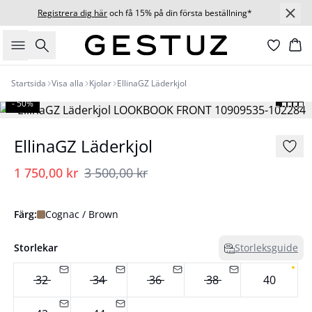
Registrera dig här
och få 15% på din första beställning*
Sök
Ko
Startsida
Visa alla
Kjolar
EllinaGZ Läderkjol
- 50%
EllinaGZ Läderkjol
1 750,00 kr
3 500,00 kr
Färg:
Cognac / Brown
Storlekar
Storleksguide
32
34
36
38
40