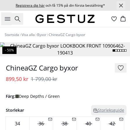
Registrera dig här
och få 15% på din första beställning*
Sök
Ko
Startsida
Visa alla
Byxor
ChineaGZ Cargo byxor
- 50%
ChineaGZ Cargo byxor
899,50 kr
1 799,00 kr
Färg:
Deep Depths / Green
Storlekar
Storleksguide
34
36
38
40
42