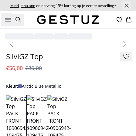
Meld je nu ann
en ontvang 15% korting op je eerste bestelling*
Zoeken
Wi
- 30%
Previous slide
Next s
179 cm • S/36
SilviGZ Top
€56,00
€80,00
Kleur:
Arctic Blue Metallic